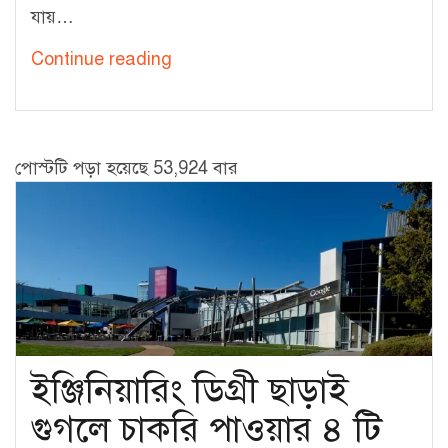
যায়…
প্রোগ্রামিং
Continue reading
শেখার
সময়
জয়
পোস্টটি পড়া হয়েছে 53,924 বার
করতে
হবে
৮
টি
প্রতিবন্ধকতা
ইঞ্জিনিয়ারিং ডিগ্রী ছাড়াই
গুগলে চাকরি পাওয়ার ৪ টি