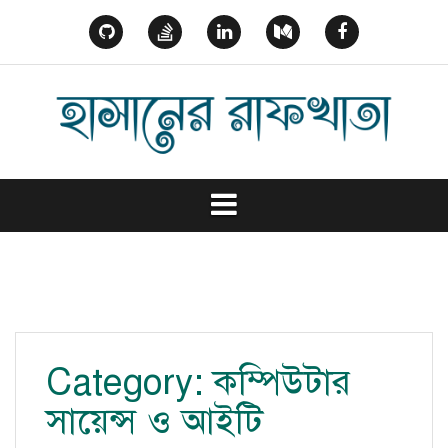
Skip
to
GitHub
StackOverflow
Linked
Medium
Facebook
content
In
Category:
কম্পিউটার
সায়েন্স ও আইটি