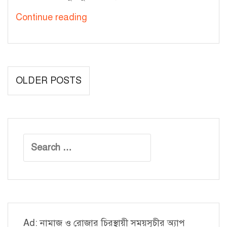
অভিজ্ঞতা
Continue reading
শেয়ার
(বিষয়ঃ
প্রোগ্রামিং)
Posts
OLDER POSTS
navigation
Search
for:
Ad: নামাজ ও রোজার চিরস্থায়ী সময়সূচীর অ্যাপ