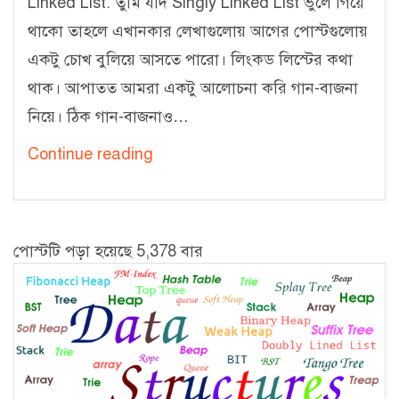
Linked List. তুমি যদি Singly Linked List ভুলে গিয়ে
থাকো তাহলে এখানকার লেখাগুলোয় আগের পোস্টগুলোয়
একটু চোখ বুলিয়ে আসতে পারো। লিংকড লিস্টের কথা
থাক। আপাতত আমরা একটু আলোচনা করি গান-বাজনা
নিয়ে। ঠিক গান-বাজনাও…
লিংকড
Continue reading
লিস্ট
–
৩
পোস্টটি পড়া হয়েছে 5,378 বার
[Doubly
Linked
List:
Insert,
Print