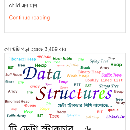
child এর মান…
ট্রি
Continue reading
ডেটা
স্ট্রাকচার
–
পোস্টটি পড়া হয়েছে 3,469 বার
৭
[Checking:
Is
it
a
BST
or
Not?]
ট্রি ডেটা স্ট্রাকচার – ৬