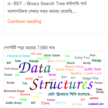
এ। BST – Binary Search Tree বাইনারি সার্চ
অ্যালগরিদম শেখার সময় আমরা দেখেছি,…
ট্রি
Continue reading
ডেটা
স্ট্রাকচার
–
পোস্টটি পড়া হয়েছে 7,680 বার
৩
[বাইনারি
সার্চ
ট্রি
–
BST]