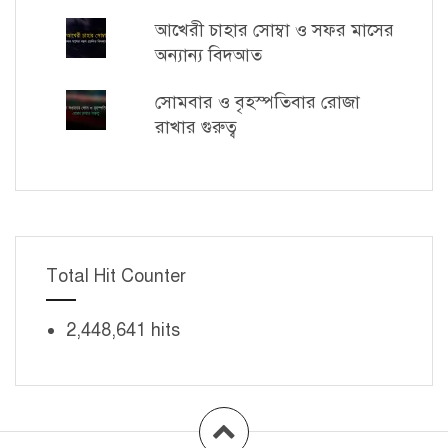
আখেরী চাহার সোম্বা ও সফর মাসের
অন্যান্য বিদআত
সোমবার ও বৃহস্পতিবার রোজা
রাখার গুরুত্ব
Total Hit Counter
2,448,641 hits