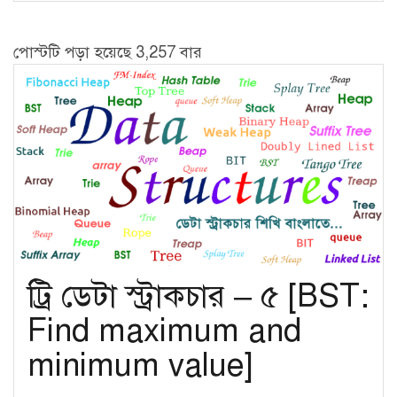
স্ট্রাকচার
–
পোস্টটি পড়া হয়েছে 3,257 বার
৬
[Delete
any
node
of
BST]
ট্রি ডেটা স্ট্রাকচার – ৫ [BST:
Find maximum and
minimum value]