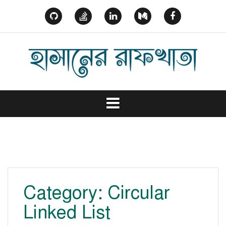
Skip
to
GitHub
StackOverflow
Linked
Medium
Facebook
content
In
Category:
Circular
Linked List