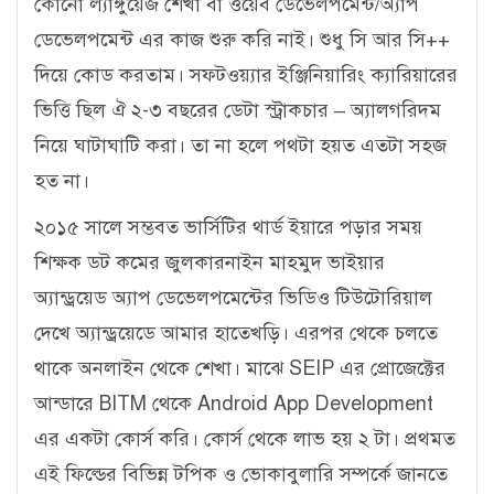
কোনো ল্যাঙ্গুয়েজ শেখা বা ওয়েব ডেভেলপমেন্ট/অ্যাপ
ডেভেলপমেন্ট এর কাজ শুরু করি নাই। শুধু সি আর সি++
দিয়ে কোড করতাম। সফটওয়্যার ইঞ্জিনিয়ারিং ক্যারিয়ারের
ভিত্তি ছিল ঐ ২-৩ বছরের ডেটা স্ট্রাকচার – অ্যালগরিদম
নিয়ে ঘাটাঘাটি করা। তা না হলে পথটা হয়ত এতটা সহজ
হত না।
২০১৫ সালে সম্ভবত ভার্সিটির থার্ড ইয়ারে পড়ার সময়
শিক্ষক ডট কমের জুলকারনাইন মাহমুদ ভাইয়ার
অ্যান্ড্রয়েড অ্যাপ ডেভেলপমেন্টের ভিডিও টিউটোরিয়াল
দেখে অ্যান্ড্রয়েডে আমার হাতেখড়ি। এরপর থেকে চলতে
থাকে অনলাইন থেকে শেখা। মাঝে SEIP এর প্রোজেক্টের
আন্ডারে BITM থেকে Android App Development
এর একটা কোর্স করি। কোর্স থেকে লাভ হয় ২ টা। প্রথমত
এই ফিল্ডের বিভিন্ন টপিক ও ভোকাবুলারি সম্পর্কে জানতে