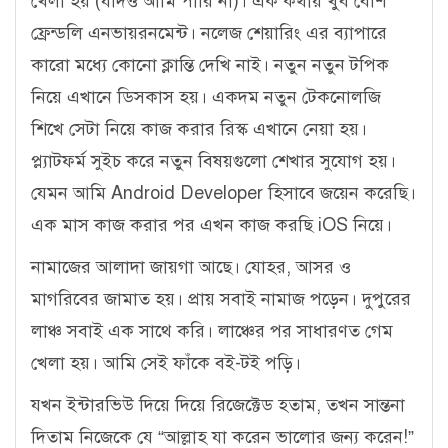
খেলা হয় (যদিও আমি পারি না)। এক কথায় খুব বেশি
ফ্রেন্ডলি এনভায়রনমেন্ট। নলেজ শেয়ারিং এর ব্যাপারে
কারো মধ্যে কোনো ক্লান্তি দেখি নাই। নতুন নতুন টপিক
নিয়ে এখানে ডিসকাস হয়। একদম নতুন টেকনোলজি
শিখে সেটা নিয়ে কাজ করার রিস্ক এখানে নেয়া হয়।
প্ল্যাটফর্ম সুইচ করে নতুন বিষয়গুলো শেখার সুযোগ হয়।
যেমন আমি Android Developer হিসাবে জয়েন করেছি।
এক মাস কাজ করার পর এখন কাজ করছি iOS নিয়ে।
নামাজের আলাদা জায়গা আছে। যোহর, আসর ও
মাগরিবের জামাত হয়। প্রায় সবাই নামাজ পড়েন। দুপুরের
লাঞ্চ সবাই এক সাথে করি। লাঞ্চের পর সাধারণত গেম
খেলা হয়। আমি সেই ফাঁকে বই-টই পড়ি।
যখন ইন্টারভিউ দিয়ে দিয়ে রিজেক্টেড হতাম, তখন সান্তনা
দিতাম নিজেকে যে “আল্লাহ যা করেন ভালোর জন্য করেন!”