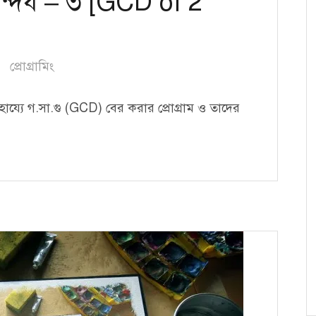
ন্দর্য – ৩ [GCD of 2
প্রোগ্রামিং
য্যে গ.সা.গু (GCD) বের করার প্রোগ্রাম ও তাদের