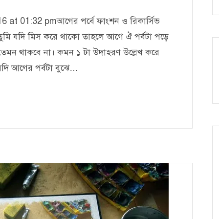
 at 01:32 pmআগের পর্বে ফাংশন ও রিকার্সিভ
। তুমি যদি মিস করে থাকো তাহলে আগে ঐ পর্বটা পড়ে
তা তেমন থাকবে না। কমন ১ টা উদাহরণ উল্লেখ করে
যদি আগের পর্বটা বুঝে…