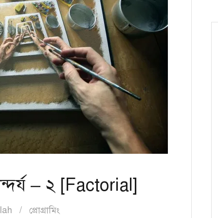
্দর্য – ২ [Factorial]
lah
প্রোগ্রামিং