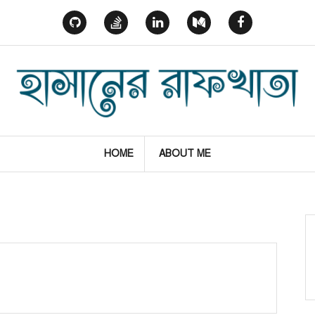
GitHub
StackOverflow
Linked
Medium
Facebook
In
HOME
ABOUT ME