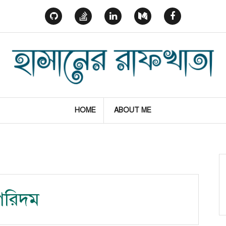
GitHub
StackOverflow
Linked
Medium
Facebook
In
HOME
ABOUT ME
লগরিদম