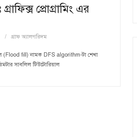
্রাফিক্স প্রোগ্রামিং এর
h
গ্রাফ অ্যালগরিদম
ফিল (Flood fill) নামক DFS algorithm-টা শেখা
রিমটার সাবলিল টিউটোরিয়াল