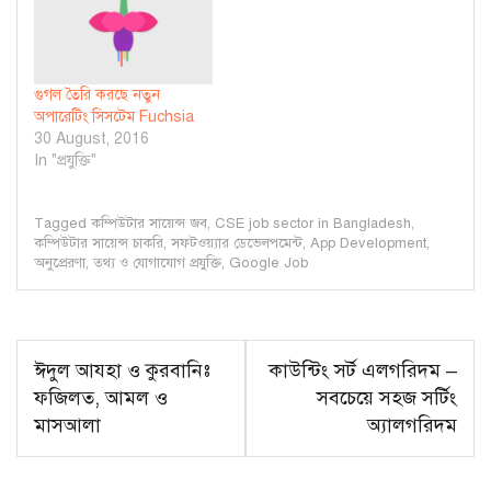
গুগল তৈরি করছে নতুন
অপারেটিং সিসটেম Fuchsia
30 August, 2016
In "প্রযুক্তি"
Tagged
কম্পিউটার সায়েন্স জব
,
CSE job sector in Bangladesh
,
কম্পিউটার সায়েন্স চাকরি
,
সফটওয়্যার ডেভেলপমেন্ট
,
App Development
,
অনুপ্রেরণা
,
তথ্য ও যোগাযোগ প্রযুক্তি
,
Google Job
Post
ঈদুল আযহা ও কুরবানিঃ
কাউন্টিং সর্ট এলগরিদম –
navigation
ফজিলত, আমল ও
সবচেয়ে সহজ সর্টিং
মাসআলা
অ্যালগরিদম