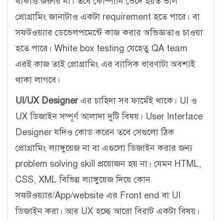
থাকাও জরুরি না। তবে কোম্পানি ভেদে হয়ত ভাল
প্রোগ্রামিং জানাটাও একটা requirement হতে পারে। বা
সফটওয়্যার ডেভেলপমেন্টে কাজ করার অভিজ্ঞতাও চাওয়া
হতে পারে। White box testing যেহেতু QA team
এরই কাজ তাই প্রোগ্রামিং এর ব্যাসিক ধারণাটা অবশ্যই
থাকা লাগবে।
UI/UX Designer
এর চাহিদা সব ফার্মেই থাকে। UI ও
UX ডিজাইন সম্পূর্ণ আলাদা দুটি বিষয়। User Interface
Designer যদিও কোড করেন তবে সেগুলো ঠিক
প্রোগ্রামিং ল্যাঙ্গুয়েজ না বা এগুলো ডিজাইন করার জন্য
problem solving skill প্রয়োজন হয় না। যেমন HTML,
CSS, XML বিভিন্ন ল্যাঙ্গুয়েজ দিয়ে কোন
সফটওয়্যার/App/website এর Front end বা UI
ডিজাইন করা। আর UX হচ্ছে আরো বিরাট একটা বিষয়।