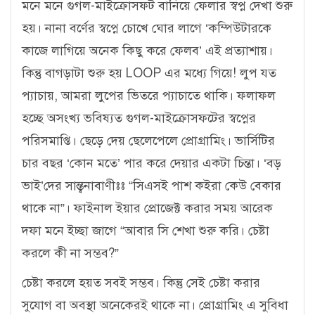
মনে মনে গুগল-মাইক্রোসফট বানিয়ে ফেলার স্বপ্ন দেখা শুরু
হয়। নানা বর্ণের স্বপ্নে চোখে ঘোর লাগে ‘কম্পিউটারকে
কাজে লাগিয়ে অনেক কিছু করে ফেলব’ এই প্রত্যাশায়।
কিন্তু বাগড়াটা শুরু হয় LOOP এর মধ্যে গিয়ে! লুপ যত
প্যাচায়, আমরা লুপের ভিতরে প্যাচাতে থাকি। ফলাফল
হচ্ছে অসংখ্য ভবিষ্যত গুগল-মাইক্রোসফটের স্বপ্নের
পরিসমাপ্তি। ছেড়ে দেয় ছেলেপেলে প্রোগ্রামিং। ভার্সিটির
চার বছর ‘কোন মতে’ পার করে দেয়ার একটা চিন্তা। ‘বড়
ভাই’দের সান্ত্বনাবাণীঃঃ “সিএসই পাশ কইরা কেউ বেকার
থাকে না”। ফাইনাল ইয়ার প্রোজেক্ট করার সময় আরেক
দফা মনে ইচ্ছা জাগে “আবার সি শেখা শুরু করি। চেষ্টা
করলে কী না সম্ভব?”
চেষ্টা করলে হয়ত সবই সম্ভব। কিন্তু সেই চেষ্টা করার
সুযোগ বা অবস্থা অনেকেরই থাকে না। প্রোগ্রামিং এ সুবিধা