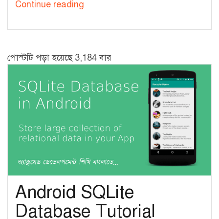
Android
Continue reading
SQLite
Database
Tutorial
পোস্টটি পড়া হয়েছে 3,184 বার
[CRUD
Operations
on
2
tables]
–
4
Android SQLite
Database Tutorial