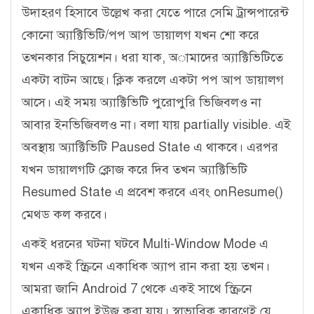
উদাহরণ হিসাবে উল্লেখ করা যেতে পারে সেমি ট্রান্সপারেন্ট
কোনো অ্যাক্টিভিটি/পপ আপ ডায়ালগ যখন শো করে
তখনকার সিচুয়েশন। ধরা যাক, অামাদের অ্যাক্টিভিটিতে
একটা বাটন আছে। ক্লিক করলে একটা পপ আপ ডায়ালগ
আসে। এই সময় অ্যাক্টিভিটি পুরোপুরি ভিজিবলও না
আবার ইনভিজিবলও না। বলা যায় partially visible. এই
অবস্থায় অ্যাক্টিভিটি Paused State এ থাকবে। এরপর
যখন ডায়ালগটি ক্লোজ করে দিব তখন অ্যাক্টিভিটি
Resumed State এ প্রবেশ করবে এবং onResume()
মেথড কল করবে।
একই ধরনের ঘটনা ঘটবে Multi-Window Mode এ
যখন একই স্ক্রিনে একাধিক অ্যাপ রান করা হয় তখন।
আমরা জানি Android 7 থেকে একই সাথে স্ক্রিনে
একাধিক অ্যাপ ইউজ করা যায়। স্বাভাবিক কারণেই যে