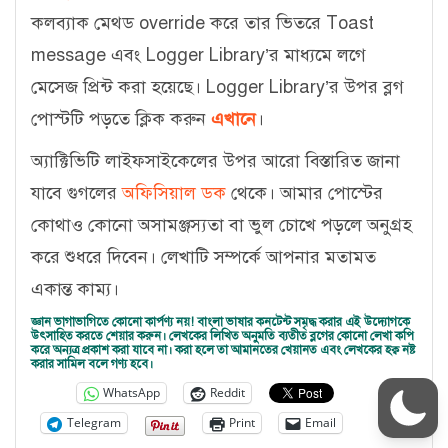
কলব্যাক মেথড override করে তার ভিতরে Toast
message এবং Logger Library’র মাধ্যমে লগে
মেসেজ প্রিন্ট করা হয়েছে। Logger Library’র উপর ব্লগ
পোস্টটি পড়তে ক্লিক করুন
এখানে
।
অ্যাক্টিভিটি লাইফসাইকেলের উপর আরো বিস্তারিত জানা
যাবে গুগলের
অফিসিয়াল ডক
থেকে। আমার পোস্টের
কোথাও কোনো অসামঞ্জস্যতা বা ভুল চোখে পড়লে অনুগ্রহ
করে শুধরে দিবেন। লেখাটি সম্পর্কে আপনার মতামত
একান্ত কাম্য।
জ্ঞান ভাগাভাগিতে কোনো কার্পণ্য নয়! বাংলা ভাষার কনটেন্ট সমৃদ্ধ করার এই উদ্যোগকে
উৎসাহিত করতে শেয়ার করুন। লেখকের লিখিত অনুমতি ব্যতীত ব্লগের কোনো লেখা কপি
করে অন্যত্র প্রকাশ করা যাবে না। করা হলে তা আমানতের খেয়ানত এবং লেখকের হক্ব নষ্ট
করার সামিল বলে গণ্য হবে।
WhatsApp
Reddit
Telegram
Print
Email