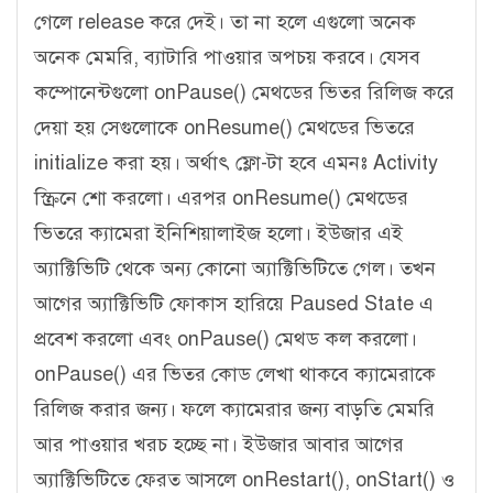
গেলে release করে দেই। তা না হলে এগুলো অনেক
অনেক মেমরি, ব্যাটারি পাওয়ার অপচয় করবে। যেসব
কম্পোনেন্টগুলো onPause() মেথডের ভিতর রিলিজ করে
দেয়া হয় সেগুলোকে onResume() মেথডের ভিতরে
initialize করা হয়। অর্থাৎ ফ্লো-টা হবে এমনঃ Activity
স্ক্রিনে শো করলো। এরপর onResume() মেথডের
ভিতরে ক্যামেরা ইনিশিয়ালাইজ হলো। ইউজার এই
অ্যাক্টিভিটি থেকে অন্য কোনো অ্যাক্টিভিটিতে গেল। তখন
আগের অ্যাক্টিভিটি ফোকাস হারিয়ে Paused State এ
প্রবেশ করলো এবং onPause() মেথড কল করলো।
onPause() এর ভিতর কোড লেখা থাকবে ক্যামেরাকে
রিলিজ করার জন্য। ফলে ক্যামেরার জন্য বাড়তি মেমরি
আর পাওয়ার খরচ হচ্ছে না। ইউজার আবার আগের
অ্যাক্টিভিটিতে ফেরত আসলে onRestart(), onStart() ও