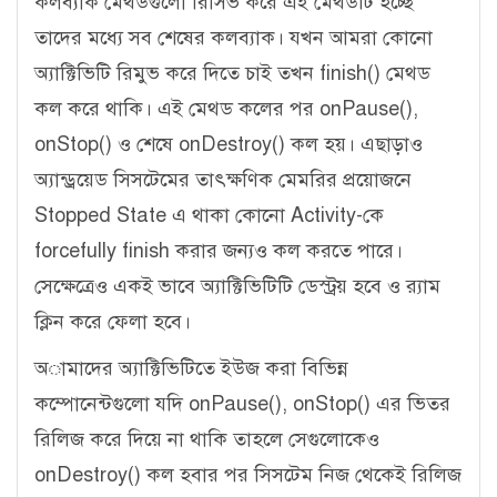
কলব্যাক মেথডগুলো রিসিভ করে এই মেথডটি হচ্ছে
তাদের মধ্যে সব শেষের কলব্যাক। যখন আমরা কোনো
অ্যাক্টিভিটি রিমুভ করে দিতে চাই তখন finish() মেথড
কল করে থাকি। এই মেথড কলের পর onPause(),
onStop() ও শেষে onDestroy() কল হয়। এছাড়াও
অ্যান্ড্রয়েড সিসটেমের তাৎক্ষণিক মেমরির প্রয়োজনে
Stopped State এ থাকা কোনো Activity-কে
forcefully finish করার জন্যও কল করতে পারে।
সেক্ষেত্রেও একই ভাবে অ্যাক্টিভিটিটি ডেস্ট্রয় হবে ও র‍্যাম
ক্লিন করে ফেলা হবে।
অামাদের অ্যাক্টিভিটিতে ইউজ করা বিভিন্ন
কম্পোনেন্টগুলো যদি onPause(), onStop() এর ভিতর
রিলিজ করে দিয়ে না থাকি তাহলে সেগুলোকেও
onDestroy() কল হবার পর সিসটেম নিজ থেকেই রিলিজ