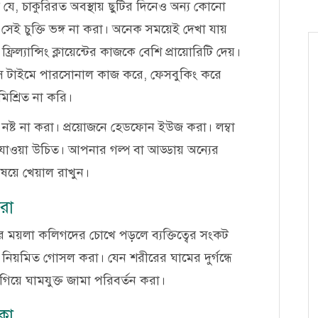
যে, চাকুরিরত অবস্থায় ছুটির দিনেও অন্য কোনো
ে সেই চুক্তি ভঙ্গ না করা। অনেক সময়েই দেখা যায়
ল্যান্সিং ক্লায়েন্টের কাজকে বেশি প্রায়োরিটি দেয়।
িস টাইমে পারসোনাল কাজ করে, ফেসবুকিং করে
িশ্রিত না করি।
নষ্ট না করা। প্রয়োজনে হেডফোন ইউজ করা। লম্বা
াওয়া উচিত। আপনার গল্প বা আড্ডায় অন্যের
িষয়ে খেয়াল রাখুন।
করা
ের ময়লা কলিগদের চোখে পড়লে ব্যক্তিত্বের সংকট
নিয়মিত গোসল করা। যেন শরীরের ঘামের দুর্গন্ধে
িয়ে ঘামযুক্ত জামা পরিবর্তন করা।
াকা