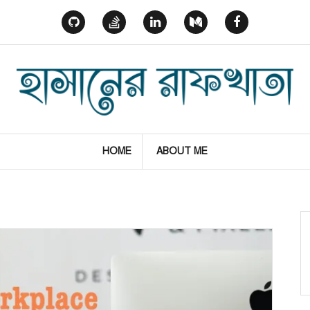
GitHub
StackOverflow
Linked
Medium
Facebook
In
HOME
ABOUT ME