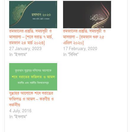
রমজানের প্রস্তুতি, সময়সূচী ও
রমজানের প্রস্তুতি, সময়সূচী ও
মাসয়ালা – [শবে বরাত ৭ মার্চ,
মাসয়ালা – [রমজান শুরু ২৫
রমজান ২৪ মার্চ ২০২৩]
এপ্রিল ২০২০]
27 January, 2023
17 February, 2020
In "ইসলাম"
In "বিবিধ"
সুন্নাহর আলোকে শবে বরাতের
ফজিলত ও আমল – করণীয় ও
বর্জনীয়
4 July, 2016
In "ইসলাম"