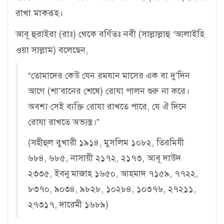
রাখা মাকরূহ।
আবূ হুরাইরা (রাঃ) থেকে বর্ণিতঃ নবী (সাল্লাল্লাহু ‘আলাইহি
ওয়া সাল্লাম) বলেছেন,
“তোমাদের কেউ যেন রমযান মাসের এক বা দু’দিন
আগে (শা’বানের শেষে) রোযা পালন শুরু না করে।
অবশ্য সেই ব্যক্তি রোযা রাখতে পারে, যে ঐ দিনে
রোযা রাখতে অভ্যস্ত।”
(সহীহুল বুখারী ১৯১৪, মুসলিম ১০৮২, তিরমিযী
৬৮৪, ৬৮৫, নাসায়ী ২১৭২, ২১৭৩, আবূ দাউদ
২৩৩৫, ইবনু মাজাহ ১৬৫০, আহমাদ ৭১৫৯, ৭৭২২,
৮৩৭০, ৯০৩৪, ৯৮২৮, ১০২৮৪, ১০৩৭৬, ২৭২১১,
২৭৩১৭, দারেমী ১৬৮৯)