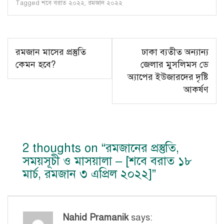
Tagged
শবে বরাত ২০২২
,
রমজান ২০২২
Post
রমজান মাসের প্রস্তুতি
ঢাকা ব্যতীত অন্যান্য
navigation
কেমন হবে?
জেলার মুসলিমস ডে
অ্যাপের ইউজারদের দৃষ্টি
আকর্ষণ
2 thoughts on “
রমজানের প্রস্তুতি,
সময়সূচী ও মাসয়ালা – [শবে বরাত ১৮
মার্চ, রমজান ৩ এপ্রিল ২০২২]
”
Nahid Pramanik
says: