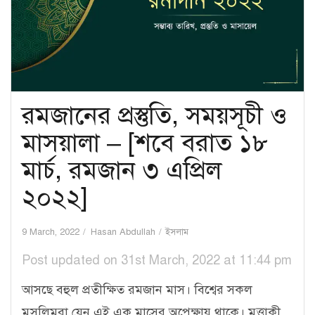
রমজানের প্রস্তুতি, সময়সূচী ও
মাসয়ালা – [শবে বরাত ১৮
মার্চ, রমজান ৩ এপ্রিল
২০২২]
9 March, 2022
Hasan Abdullah
ইসলাম
Post updated on 31st March, 2022 at 11:44 pm
আসছে বহুল প্রতীক্ষিত রমজান মাস। বিশ্বের সকল
মুসলিমরা যেন এই এক মাসের অপেক্ষায় থাকে। মুত্তাকী