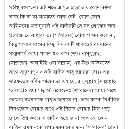
সহীহ্‌ বলেছেন। এই শব্দে এ সূত্র ছাড়া আর কোন বর্ণনা
আছে কি না তা আমাদের জানা নেই। কোন কোন
আলিমদের মতানুযায়ী এই হাদীসটি সে সব লোকের জন্য
প্রযোজ্য যে সাধারণতঃ (শা’বানের) রোযা পালন করে না,
কিন্তু শা’বান মাসের কিছু দিন বাকী থাকতেই রমযানের
সম্মানার্থে রোযা পালন শুরু করে দেয়। রাসূলুল্লাহ
(সাল্লাল্লাহু ‘আলাইহি ওয়া সাল্লাম)-এর উক্ত অভিমতের
সাথে সাদৃশ্যপূর্ণ একটি হাদীস আবূ হুরায়রা (রাঃ)-এর
মারফতেও বর্ণিত আছে। তা এই যে, রাসূলুল্লাহ (সাল্লাল্লাহু
‘আলাইহি ওয়া সাল্লাম) বলেছেনঃ (শা’বানের) রোযা রেখে
তোমরা রমযানকে স্বাগত জানাবে না। তবে কারো নির্ধারিত
দিনগুলোর রোযার সাথে এই দিনের রোযার মিল পড়ে
গেলে ভিন্ন কথা। এ হাদীস হতে জানা গেল যে, কোন
ব্যক্তির রমযানকে স্বাগত জানানোর জন্য (শা’বানের) রোযা