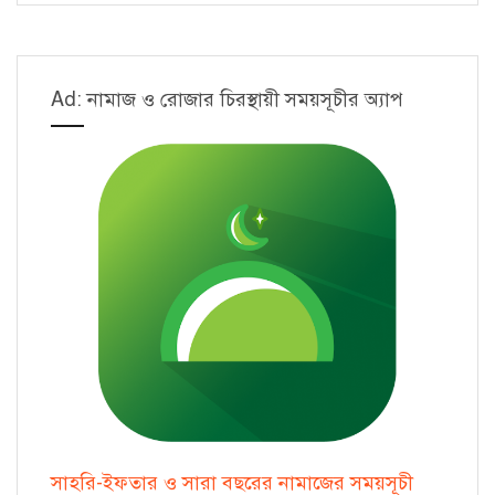
Ad: নামাজ ও রোজার চিরস্থায়ী সময়সূচীর অ্যাপ
সাহরি-ইফতার ও সারা বছরের নামাজের সময়সূচী