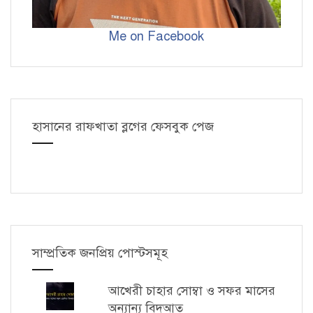
Me on Facebook
হাসানের রাফখাতা ব্লগের ফেসবুক পেজ
সাম্প্রতিক জনপ্রিয় পোস্টসমূহ
আখেরী চাহার সোম্বা ও সফর মাসের
অন্যান্য বিদআত