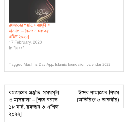
রমজানের প্রস্তুতি, সময়সূচী ও
মাসয়ালা – [রমজান শুরু ২৫
এপ্রিল ২০২০]
17 February, 2020
In "বিবিধ"
Tagged
Muslims Day App
,
Islamic foundation calendar 2022
Post
রমজানের প্রস্তুতি, সময়সূচী
ঈদের নামাজের নিয়ম
navigation
ও মাসয়ালা – [শবে বরাত
(অতিরিক্ত ৬ তাকবীর)
১৮ মার্চ, রমজান ৩ এপ্রিল
২০২২]