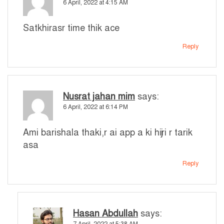
6 April, 2022 at 4:15 AM
Satkhirasr time thik ace
Reply
Nusrat jahan mim
says:
6 April, 2022 at 6:14 PM
Ami barishala thaki,r ai app a ki hijri r tarik
asa
Reply
Hasan Abdullah
says:
7 April, 2022 at 5:38 AM