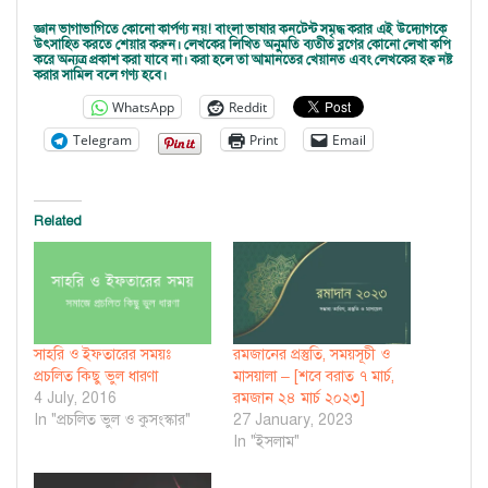
জ্ঞান ভাগাভাগিতে কোনো কার্পণ্য নয়! বাংলা ভাষার কনটেন্ট সমৃদ্ধ করার এই উদ্যোগকে
উৎসাহিত করতে শেয়ার করুন। লেখকের লিখিত অনুমতি ব্যতীত ব্লগের কোনো লেখা কপি
করে অন্যত্র প্রকাশ করা যাবে না। করা হলে তা আমানতের খেয়ানত এবং লেখকের হক্ব নষ্ট
করার সামিল বলে গণ্য হবে।
WhatsApp
Reddit
Telegram
Print
Email
Related
সাহরি ও ইফতারের সময়ঃ
রমজানের প্রস্তুতি, সময়সূচী ও
প্রচলিত কিছু ভুল ধারণা
মাসয়ালা – [শবে বরাত ৭ মার্চ,
4 July, 2016
রমজান ২৪ মার্চ ২০২৩]
In "প্রচলিত ভুল ও কুসংস্কার"
27 January, 2023
In "ইসলাম"