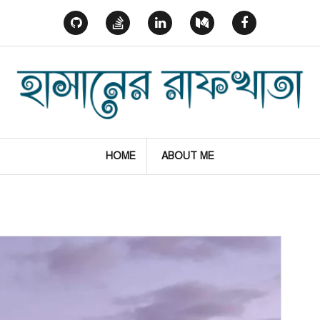
GitHub
StackOverflow
Linked
Medium
Facebook
In
HOME
ABOUT ME