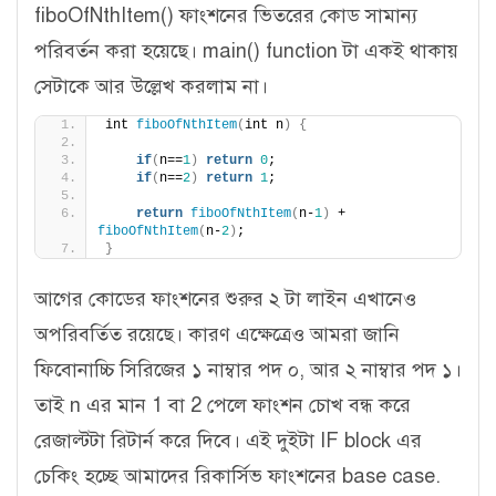
fiboOfNthItem() ফাংশনের ভিতরের কোড সামান্য
পরিবর্তন করা হয়েছে। main() function টা একই থাকায়
সেটাকে আর উল্লেখ করলাম না।
int 
fiboOfNthItem
(
int n
)
{
if
(
n==
1
)
return
0
;
if
(
n==
2
)
return
1
;
return
fiboOfNthItem
(
n-
1
)
 + 
fiboOfNthItem
(
n-
2
)
;
}
আগের কোডের ফাংশনের শুরুর ২ টা লাইন এখানেও
অপরিবর্তিত রয়েছে। কারণ এক্ষেত্রেও আমরা জানি
ফিবোনাচ্চি সিরিজের ১ নাম্বার পদ ০, আর ২ নাম্বার পদ ১।
তাই n এর মান 1 বা 2 পেলে ফাংশন চোখ বন্ধ করে
রেজাল্টটা রিটার্ন করে দিবে। এই দুইটা IF block এর
চেকিং হচ্ছে আমাদের রিকার্সিভ ফাংশনের base case.