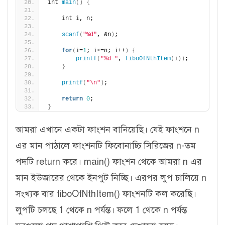
int 
main
()
{
    int i, n;
scanf
(
"%d"
, &n
)
;
for
(
i=
1
; i
<
=n; i++
)
{
printf
(
"%d "
, 
fiboOfNthItem
(
i
))
;
}
printf
(
"\n"
)
;
return
0
;
}
আমরা এখানে একটা ফাংশন বানিয়েছি। যেই ফাংশনে n
এর মান পাঠালে ফাংশনটি ফিবোনাচ্চি সিরিজের n-তম
পদটি return করে। main() ফাংশন থেকে আমরা n এর
মান ইউজারের থেকে ইনপুট নিচ্ছি। এরপর লুপ চালিয়ে n
সংখ্যক বার fiboOfNthItem() ফাংশনটি কল করেছি।
লুপটি চলছে 1 থেকে n পর্যন্ত। ফলে 1 থেকে n পর্যন্ত