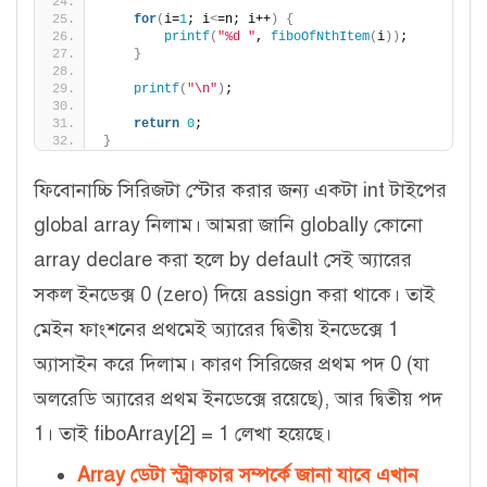
for
(
i=
1
; i
<
=n; i++
)
{
printf
(
"%d "
, 
fiboOfNthItem
(
i
))
;
}
printf
(
"\n"
)
;
return
0
;
}
ফিবোনাচ্চি সিরিজটা স্টোর করার জন্য একটা int টাইপের
global array নিলাম। আমরা জানি globally কোনো
array declare করা হলে by default সেই অ্যারের
সকল ইনডেক্স 0 (zero) দিয়ে assign করা থাকে। তাই
মেইন ফাংশনের প্রথমেই অ্যারের দ্বিতীয় ইনডেক্সে 1
অ্যাসাইন করে দিলাম। কারণ সিরিজের প্রথম পদ 0 (যা
অলরেডি অ্যারের প্রথম ইনডেক্সে রয়েছে), আর দ্বিতীয় পদ
1। তাই fiboArray[2] = 1 লেখা হয়েছে।
Array ডেটা স্ট্রাকচার সম্পর্কে জানা যাবে এখান