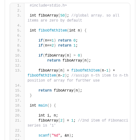
#include<stdio.h>
int fiboArray
[
50
]
; 
//global array. so all 
items are zero by default
int 
fiboOfNthItem
(
int n
)
{
if
(
n==
1
)
return
0
;
if
(
n==
2
)
return
1
;
if
(
fiboArray
[
n
]
>
0
)
return
 fiboArray
[
n
]
;
    fiboArray
[
n
]
 = 
fiboOfNthItem
(
n-
1
)
 + 
fiboOfNthItem
(
n-
2
)
; 
//assign n-th item to n-th 
position of array for further use
return
 fiboArray
[
n
]
;
}
int 
main
()
{
    int i, n;
    fiboArray
[
2
]
 = 
1
; 
//2nd item of Fibonacci 
series is '1'
scanf
(
"%d"
, &n
)
;