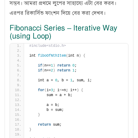
সম্ভব। আমরা প্রথমে লুপের সাহায্যে এটা বের করব।
এরপর রিকার্সিভ ফাংশন দিয়ে বের করা দেখব।
Fibonacci Series – Iterative Way
(using Loop)
#include<stdio.h>
int 
fiboOfNthItem
(
int n
)
{
if
(
n==
1
)
return
0
;
if
(
n==
2
)
return
1
;
    int a = 
0
, b = 
1
, sum, i;
for
(
i=
3
; i
<
=n; i++
)
{
        sum = a + b;
        a = b;
        b = sum;
}
return
 sum;
}