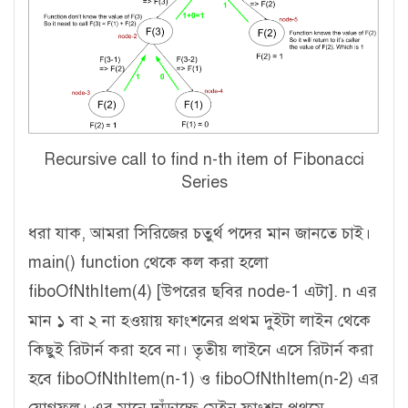
Recursive call to find n-th item of Fibonacci
Series
ধরা যাক, আমরা সিরিজের চতুর্থ পদের মান জানতে চাই।
main() function থেকে কল করা হলো
fiboOfNthItem(4) [উপরের ছবির node-1 এটা]. n এর
মান ১ বা ২ না হওয়ায় ফাংশনের প্রথম দুইটা লাইন থেকে
কিছুই রিটার্ন করা হবে না। তৃতীয় লাইনে এসে রিটার্ন করা
হবে fiboOfNthItem(n-1) ও fiboOfNthItem(n-2) এর
যোগফল। এর মানে দাঁড়াচ্ছে মেইন ফাংশন প্রথমে