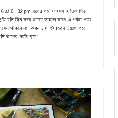
 at 01:32 pmআগের পর্বে ফাংশন ও রিকার্সিভ
। তুমি যদি মিস করে থাকো তাহলে আগে ঐ পর্বটা পড়ে
তা তেমন থাকবে না। কমন ১ টা উদাহরণ উল্লেখ করে
যদি আগের পর্বটা বুঝে…