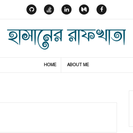
GitHub
StackOverflow
Linked
Medium
Facebook
In
HOME
ABOUT ME