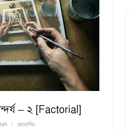
্দর্য – ২ [Factorial]
lah
প্রোগ্রামিং