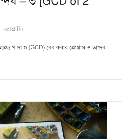
ন্দর্য – ৩ [GCD of 2
প্রোগ্রামিং
য্যে গ.সা.গু (GCD) বের করার প্রোগ্রাম ও তাদের