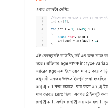
এবার কোডটা দেখিঃ
//বয়সের রেঞ্জ ধরা হয়েছে ১ থেকে ৫। ধরা যাক এই অ্য
int arr
[
6
]
; 
for
(
int i = 
1
; i
<
=
15
; i++
)
{
scanf
(
"%d"
, &age
)
; 
    arr
[
age
]
 = arr
[
age
]
 + 
1
; 
}
এই কোডব্লকই কাউন্টিং সর্ট এর জন্য কাজ 
হচ্ছে। প্রতিবার age নামক int type varia
অ্যারের age-তম ইন্ডেক্সের মান ১ করে বাড়
অনুযায়ী একদম শুরুতে ইনপুট দেয়া হয়েছিল 3
arr[3] + 1 করা হয়েছে। যার ফলে arr[3] ইন
মান শুরুতে zero ছিল। এরপর 2 ইনপুট করা 
arr[2] + 1. অর্থাৎ arr[2] এর মান হল 1. তৃ