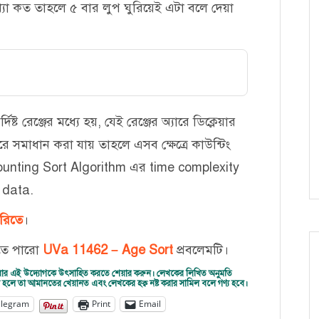
যা কত তাহলে ৫ বার লুপ ঘুরিয়েই এটা বলে দেয়া
ষ্ট রেঞ্জের মধ্যে হয়, যেই রেঞ্জের অ্যারে ডিক্লেয়ার
ে সমাধান করা যায় তাহলে এসব ক্ষেত্রে কাউন্টিং
Counting Sort Algorithm এর time complexity
t data.
রিতে
।
রতে পারো
UVa 11462 – Age Sort
প্রবলেমটি।
দ্ধ করার এই উদ্যোগকে উৎসাহিত করতে শেয়ার করুন। লেখকের লিখিত অনুমতি
করা হলে তা আমানতের খেয়ানত এবং লেখকের হক্ব নষ্ট করার সামিল বলে গণ্য হবে।
elegram
Print
Email