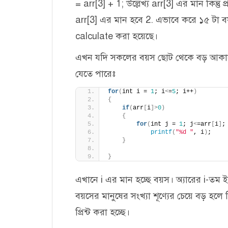
= arr[3] + 1; উল্লেখ্য arr[3] এর মান কিন
arr[3] এর মান হবে 2. এভাবে করে ১৫ টা 
calculate করা হয়েছে।
এখন যদি সকলের বয়স ছোট থেকে বড় আকারে 
যেতে পারেঃ
for
(
int i = 
1
; i
<
=
5
; i++
)
{
if
(
arr
[
i
]>
0
)
{
for
(
int j = 
1
; j
<
=arr
[
i
]
;
printf
(
"%d "
, i
)
;
}
}
এখানে i এর মান হচ্ছে বয়স। অ্যারের i-তম ইন
বয়সের মানুষের সংখ্যা শূণ্যের চেয়ে বড় হলে দ
প্রিন্ট করা হচ্ছে।