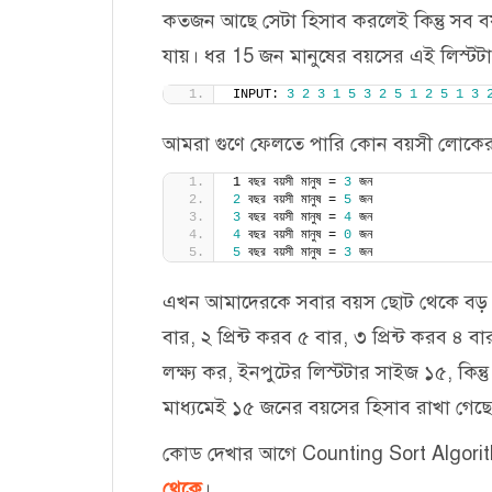
কতজন আছে সেটা হিসাব করলেই কিন্তু সব 
যায়। ধর 15 জন মানুষের বয়সের এই লিস্টট
INPUT: 
3
2
3
1
5
3
2
5
1
2
5
1
3
আমরা গুণে ফেলতে পারি কোন বয়সী লোকের স
1 বছর বয়সী মানুষ = 
3
 জন
2
 বছর বয়সী মানুষ = 
5
 জন
3
 বছর বয়সী মানুষ = 
4
 জন
4
 বছর বয়সী মানুষ = 
0
 জন
5
 বছর বয়সী মানুষ = 
3
 জন
এখন আমাদেরকে সবার বয়স ছোট থেকে বড় ক্রম
বার, ২ প্রিন্ট করব ৫ বার, ৩ প্রিন্ট করব ৪ ব
লক্ষ্য কর, ইনপুটের লিস্টটার সাইজ ১৫, কিন্তু
মাধ্যমেই ১৫ জনের বয়সের হিসাব রাখা গেছে
কোড দেখার আগে Counting Sort Algorith
থেকে
।