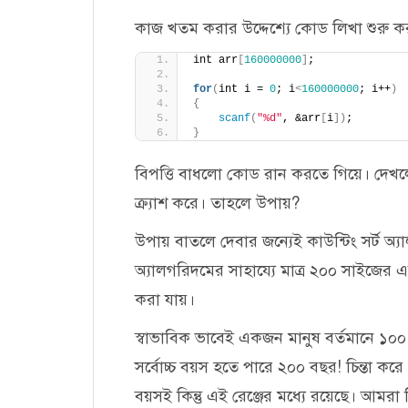
কাজ খতম করার উদ্দেশ্যে কোড লিখা শুরু 
int arr
[
160000000
]
;
for
(
int i = 
0
; i
<
160000000
; i++
)
{
scanf
(
"%d"
, &arr
[
i
])
;
}
বিপত্তি বাধলো কোড রান করতে গিয়ে। দেখলে এ
ক্র্যাশ করে। তাহলে উপায়?
উপায় বাতলে দেবার জন্যেই কাউন্টিং সর্ট 
অ্যালগরিদমের সাহায্যে মাত্র ২০০ সাইজের 
করা যায়।
স্বাভাবিক ভাবেই একজন মানুষ বর্তমানে ১০০
সর্বোচ্চ বয়স হতে পারে ২০০ বছর! চিন্তা কর
বয়সই কিন্তু এই রেঞ্জের মধ্যে রয়েছে। আমর