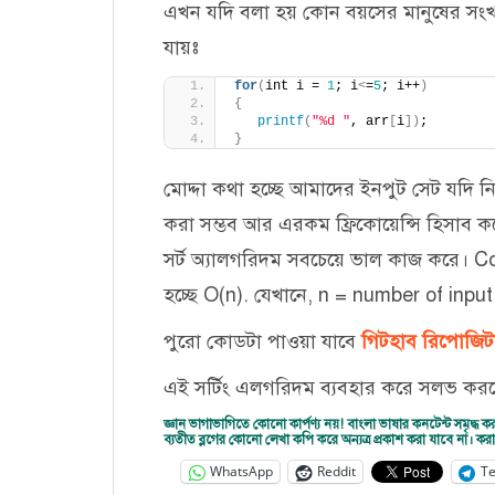
এখন যদি বলা হয় কোন বয়সের মানুষের সংখ্
যায়ঃ
for
(
int i = 
1
; i
<
=
5
; i++
)
{
printf
(
"%d "
, arr
[
i
])
;
}
মোদ্দা কথা হচ্ছে আমাদের ইনপুট সেট যদি নির্দি
করা সম্ভব আর এরকম ফ্রিকোয়েন্সি হিসাব কর
সর্ট অ্যালগরিদম সবচেয়ে ভাল কাজ করে। 
হচ্ছে O(n). যেখানে, n = number of inpu
পুরো কোডটা পাওয়া যাবে
গিটহাব রিপোজিট
এই সর্টিং এলগরিদম ব্যবহার করে সলভ ক
জ্ঞান ভাগাভাগিতে কোনো কার্পণ্য নয়! বাংলা ভাষার কনটেন্ট সমৃ
ব্যতীত ব্লগের কোনো লেখা কপি করে অন্যত্র প্রকাশ করা যাবে না। 
WhatsApp
Reddit
T