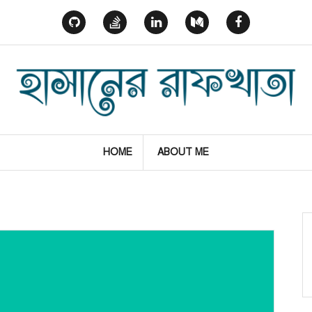
GitHub
StackOverflow
Linked
Medium
Facebook
In
HOME
ABOUT ME