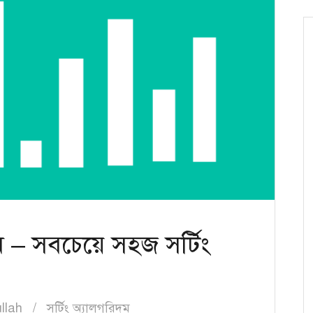
ম – সবচেয়ে সহজ সর্টিং
llah
সর্টিং অ্যালগরিদম