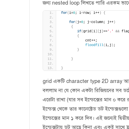
জন্য nested loop লিখতে পারি এরকম ভাব
for
(
i=
0
; i
<
row; i++
)
{
for
(
j=
0
; j
<
column; j++
)
{
if
(
grid
[
i
][
j
]
==
'.'
&&
 fla
{
            cnt++;
floodfill
(
i,j
)
;
}
}
}
grid একটি character type 2D array আর
বললাম না যে কোন একটা রিজিয়নের সব ডটের 
এরেটা রাখা (যার সব ইন্ডেক্সের মান ০ করে 
ইন্ডেক্স থেকে তার কানেক্টেড ডট ইন্ডেক্সগু
ইন্ডেক্সের মান ১ করে দিব। এই জন্যেই দ্বি
ইন্ডেক্সটায় ডট আছে কিনা এবং একই সাথে ফ্ল্