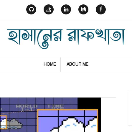
GitHub
StackOverflow
Linked
Medium
Facebook
In
HOME
ABOUT ME