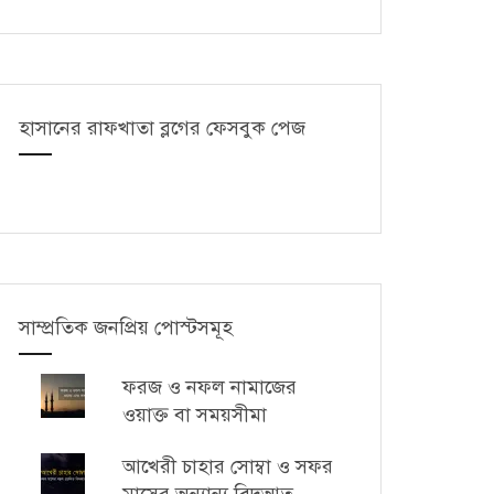
হাসানের রাফখাতা ব্লগের ফেসবুক পেজ
সাম্প্রতিক জনপ্রিয় পোস্টসমূহ
ফরজ ও নফল নামাজের
ওয়াক্ত বা সময়সীমা
আখেরী চাহার সোম্বা ও সফর