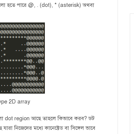
লো হতে পারে @, . (dot), * (asterisk) অথবা
ype 2D array
ো dot region আছে তাহলে কিভাবে করব? ডট
ারা নিজেদের মধ্যে কানেক্টেড বা সিঙ্গেল ভাবে