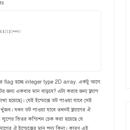
েঃ
g
[
i
][
j
]
==
0
)
 flag হচ্ছে integer type 2D array. একটু আগে
জন্য একবার মান বাড়বে? এটা করার জন্য ফ্ল্যাগ
রাখা হয়েছে)। যেই ইন্ডেক্সে ডট পাওয়া যাবে সেই
লো খুঁজব। যখন ডট পাওয়া যাবে তখনই ফ্ল্যাগের ঐ
তীয় লুপের ভিতর কন্ডিশন চেক করা হয়েছে যে
যাগের ঐ ইন্ডেক্সের মান শূণ্য কিনা। কারণ এই