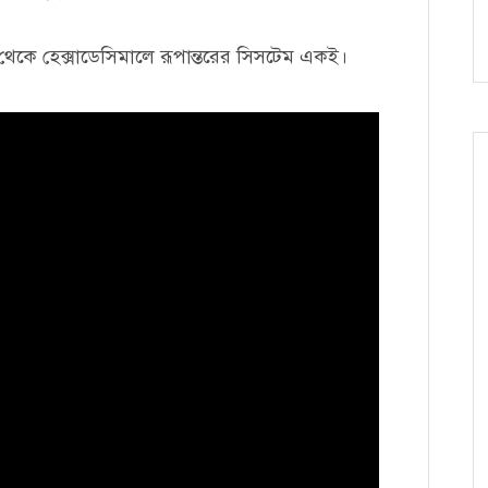
 থেকে হেক্সাডেসিমালে রূপান্তরের সিসটেম একই।