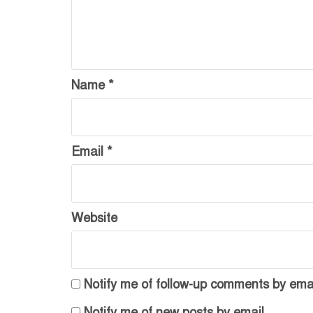
Name
*
Email
*
Website
Notify me of follow-up comments by emai
Notify me of new posts by email.