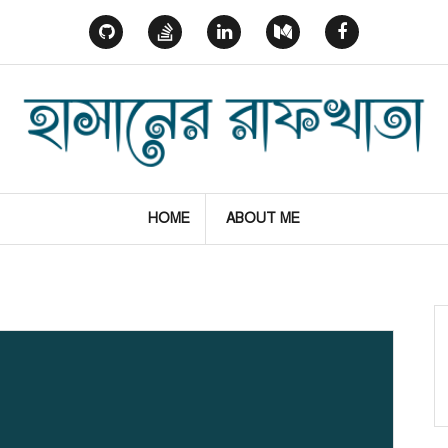
GitHub
StackOverflow
Linked
Medium
Facebook
In
HOME
ABOUT ME