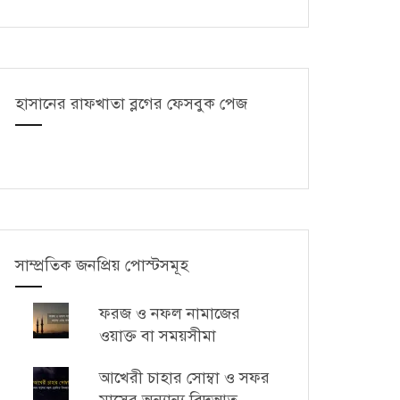
হাসানের রাফখাতা ব্লগের ফেসবুক পেজ
সাম্প্রতিক জনপ্রিয় পোস্টসমূহ
ফরজ ও নফল নামাজের
ওয়াক্ত বা সময়সীমা
আখেরী চাহার সোম্বা ও সফর