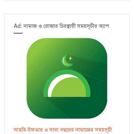
Ad: নামাজ ও রোজার চিরস্থায়ী সময়সূচীর অ্যাপ
সাহরি-ইফতার ও সারা বছরের নামাজের সময়সূচী