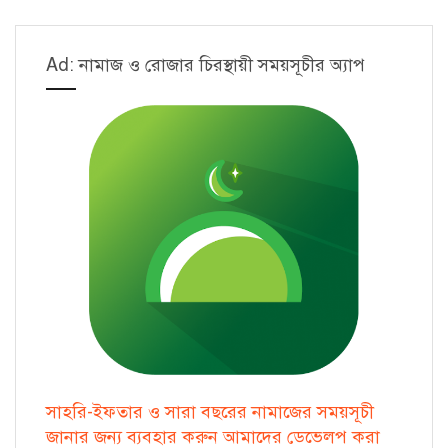
Ad: নামাজ ও রোজার চিরস্থায়ী সময়সূচীর অ্যাপ
সাহরি-ইফতার ও সারা বছরের নামাজের সময়সূচী
জানার জন্য ব্যবহার করুন আমাদের ডেভেলপ করা