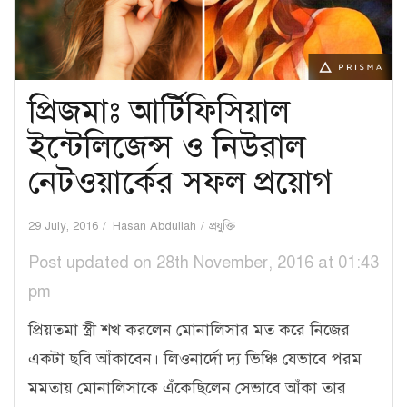
প্রিজমাঃ আর্টিফিসিয়াল
ইন্টেলিজেন্স ও নিউরাল
নেটওয়ার্কের সফল প্রয়োগ
29 July, 2016
Hasan Abdullah
প্রযুক্তি
Post updated on 28th November, 2016 at 01:43
pm
প্রিয়তমা স্ত্রী শখ করলেন মোনালিসার মত করে নিজের
একটা ছবি আঁকাবেন। লিওনার্দো দ্য ভিঞ্চি যেভাবে পরম
মমতায় মোনালিসাকে এঁকেছিলেন সেভাবে আঁকা তার