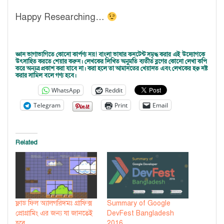
Happy Researching…
জ্ঞান ভাগাভাগিতে কোনো কার্পণ্য নয়! বাংলা ভাষার কনটেন্ট সমৃদ্ধ করার এই উদ্যোগকে
উৎসাহিত করতে শেয়ার করুন। লেখকের লিখিত অনুমতি ব্যতীত ব্লগের কোনো লেখা কপি
করে অন্যত্র প্রকাশ করা যাবে না। করা হলে তা আমানতের খেয়ানত এবং লেখকের হক্ব নষ্ট
করার সামিল বলে গণ্য হবে।
WhatsApp
Reddit
Telegram
Print
Email
Related
ফ্লাড ফিল অ্যালগরিদমঃ গ্রাফিক্স
Summary of Google
প্রোগ্রামিং এর জন্য যা জানতেই
DevFest Bangladesh
হবে
2016