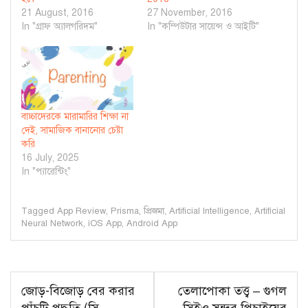
21 August, 2016
27 November, 2016
In "গ্রাফ অ্যালগরিদম"
In "কম্পিউটার সায়েন্স ও আইটি"
বাচ্চাদেরকে মারামারির শিক্ষা না
দেই, সামাজিক বানানোর চেষ্টা
করি
16 July, 2025
In "প্যারেন্টিং"
Tagged
App Review
,
Prisma
,
প্রিজমা
,
Artificial Intelligence
,
Artificial
Neural Network
,
iOS App
,
Android App
Post
জোড়-বিজোড় বের করার
তেলাপোকা তত্ত্ব – গুগল
navigation