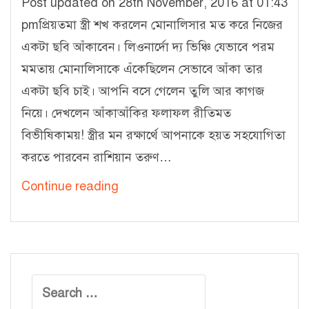
Post updated on 28th November, 2016 at 01:43
pmপ্রিয়তমা স্ত্রী শখ করলেন মোনালিসার মত করে নিজের
একটা ছবি আঁকাবেন। লিওনার্দো দ্য ভিঞ্চি যেভাবে পরম
মমতায় মোনালিসাকে এঁকেছিলেন সেভাবে আঁকা তার
একটা ছবি চাই। আপনি বসে গেলেন তুলি আর কাগজ
নিয়ে। দেখলেন আঁকাআঁকির ফলাফল রীতিমত
বিভীষিকাময়! স্ত্রীর মন রক্ষার্থে আপনাকে হয়ত সহযোগিতা
করতে পারবেন রাশিয়ান তরুণ…
প্রিজমাঃ
Continue reading
আর্টিফিসিয়াল
ইন্টেলিজেন্স
ও
নিউরাল
Search
নেটওয়ার্কের
for: