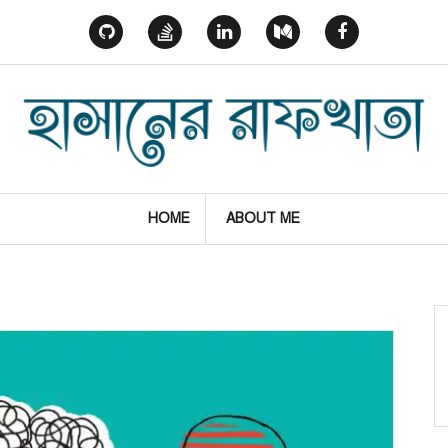
GitHub
StackOverflow
Linked
Medium
Facebook
In
HOME
ABOUT ME