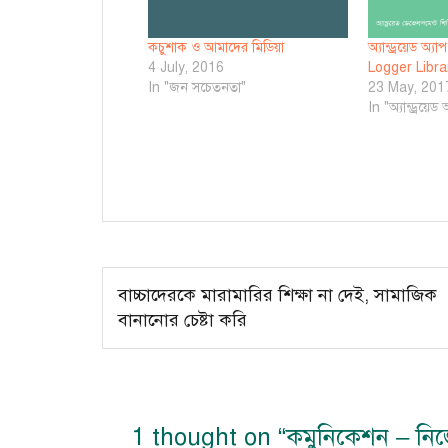
কচুশাক ও আমাদের মিডিয়া
অ্যান্ড্রয়েড অ্
4 July, 2016
Logger Librar
In "জন সচেতনতা"
23 May, 201
In "অ্যান্ড্রয়ে
Post
বাচ্চাদেরকে মারামারির শিক্ষা না দেই, সামাজিক
navigation
বানানোর চেষ্টা করি
1 thought on “
কমুনিকেশন – নিজ