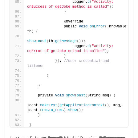
                    Logger.
d
(
"Activity: 
onSuccess of getJoke method is called"
)
;
}
                @Override
                public 
void
onError
(
Throwable 
th
)
{
showToast
(
th.
getMessage
())
;
                    Logger.
d
(
"Activity: 
onError of getJoke method is called"
)
;
}
})
; 
//user credential and 
listener
}
}
    private 
void
showToast
(
String msg
)
{
Toast.
makeText
(
getApplicationContext
()
, msg, 
Toast.
LENGTH_LONG
)
.
show
()
;
}
}