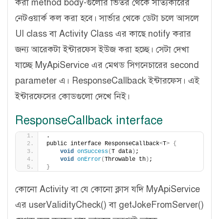
করা method body-গুলোর ভিতর থেকে সত্যিকারের
নেটওয়ার্ক কল করা হবে। সার্ভার থেকে ডেটা চলে আসলে
UI class বা Activity Class এর কাছে notify করার
জন্য আরেকটা ইন্টারফেস ইউজ করা হচ্ছে। সেটা দেখা
যাচ্ছে MyApiService এর মেথড সিগনেচারের second
parameter এ। ResponseCallback ইন্টারফেস। এই
ইন্টারফেসের কোডগুলো দেখে নিই।
ResponseCallback interface
.
public interface ResponseCallback
<
T
>
{
void
onSuccess
(
T data
)
;
void
onError
(
Throwable th
)
;
}
কোনো Activity বা যে কোনো ক্লাস যদি MyApiService
এর userValidityCheck() বা getJokeFromServer()