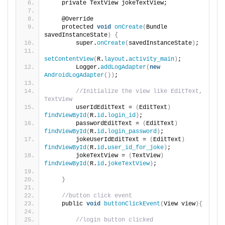
    private TextView jokeTextView;
    @Override
    protected 
void
onCreate
(
Bundle 
savedInstanceState
)
{
        super.
onCreate
(
savedInstanceState
)
;
setContentView
(
R.
layout
.
activity_main
)
;
        Logger.
addLogAdapter
(
new
AndroidLogAdapter
())
;
//Initialize the view like EditText, 
TextView
        userIdEditText = 
(
EditText
)
findViewById
(
R.
id
.
login_id
)
;
        passwordEditText = 
(
EditText
)
findViewById
(
R.
id
.
login_password
)
;
        jokeUserIdEditText = 
(
EditText
)
findViewById
(
R.
id
.
user_id_for_joke
)
;
        jokeTextView = 
(
TextView
)
findViewById
(
R.
id
.
jokeTextView
)
;
}
//button click event
    public 
void
buttonClickEvent
(
View view
){
//login button clicked