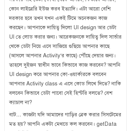
কোন লাইব্রেরি ইউজ করব ইত্যাদি। এটা আরো বেশি
দরকার হবে তখন যখন একই টিমে অনেকজন কাজ
করছেন। আপনাকে দায়িত্ব দিলো UI design আর ডেটা
UI তে লোড করার জন্য। আরেকজনকে দায়িত্ব দিল সার্ভার
থেকে ডেটা নিয়ে এসে সাজিয়ে গুছিয়ে আপনার কাছে
(আসলে আপনার Activity’র কাছে) পৌঁছে দেয়ার জন্য।
তাহলে দুইজন স্বাধীন ভাবে কিভাবে কাজ করবেন? আপনি
UI design করে আপনার কো-ওয়ার্কারকে বলবেন
আপনার Activity class এ এসে কোড লিখে দিতে? নাকি
বলবেন কিভাবে ডেটা পাবো সেই হিস্টরি বলতে? বেশ
ক্যাচাল না?
বাট… কাজটা যদি আমাদের গাড়ির ব্রেক করার সিসটেমের
মত হয়? আপনি একটা মেথডে কল করবেন। getData