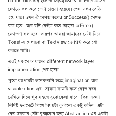
button click এর ইভেন্টে MyApiService ইন্টারফেসের
মেথডে কল করে ডেটা চাওয়া হয়েছে। ডেটা যখন রেডি
হয়ে যাবে তখন ঐ মেথড কলের onSuccess() মেথড
কল হবে। আর যদি ফেইল করে তাহলে orError()
মেথডটা কল হবে। এরপর আমরা আমাদের ডেটা নিয়ে
Toast-এ দেখানো বা TextView তে প্রিন্ট করে শো
করতে পারি।
এরই মধ্যমে আমাদের different network layer
implementation শেষ হলো।
পুরো ব্যাপারটা অনেকখানি হচ্ছে imagination আর
visualization এর। সামনা-সামনি বসে কোড করে
দেখিয়ে দিলে খুব সহজে বুঝে ফেলা যাবে। কিন্তু একটা
নির্দিষ্ট ফরমেটে লিখে বিষয়টা বুঝানো একটু কঠিন। এটা
কেন দরকার সেটা বুঝানোর জন্য Abstraction এর একটা