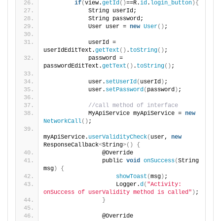
if
(
view.
getId
()
==R.
id
.
login_button
){
            String userId;
            String password;
            User user = 
new
User
()
;
            userId = 
userIdEditText.
getText
()
.
toString
()
;
            password = 
passwordEditText.
getText
()
.
toString
()
;
            user.
setUserId
(
userId
)
;
            user.
setPassword
(
password
)
;
//call method of interface
            MyApiService myApiService = 
new
NetworkCall
()
;
myApiService.
userValidityCheck
(
user, 
new
ResponseCallback
<
String
>()
{
                @Override
                public 
void
onSuccess
(
String 
msg
)
{
showToast
(
msg
)
;
                    Logger.
d
(
"Activity: 
onSuccess of userValidity method is called"
)
;
}
                @Override