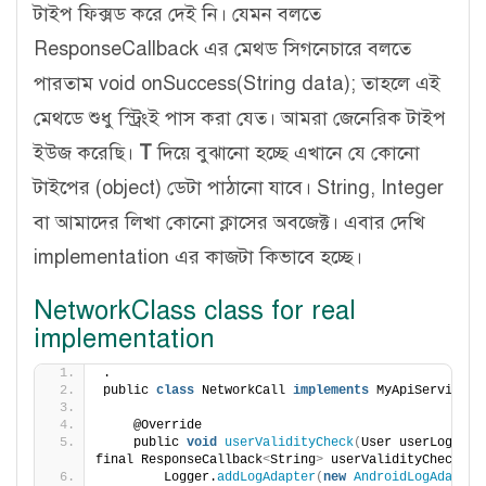
টাইপ ফিক্সড করে দেই নি। যেমন বলতে
ResponseCallback এর মেথড সিগনেচারে বলতে
পারতাম void onSuccess(String data); তাহলে এই
মেথডে শুধু স্ট্রিংই পাস করা যেত। আমরা জেনেরিক টাইপ
ইউজ করেছি।
T
দিয়ে বুঝানো হচ্ছে এখানে যে কোনো
টাইপের (object) ডেটা পাঠানো যাবে। String, Integer
বা আমাদের লিখা কোনো ক্লাসের অবজেক্ট। এবার দেখি
implementation এর কাজটা কিভাবে হচ্ছে।
NetworkClass class for real
implementation
.
public 
class
 NetworkCall 
implements
 MyApiService
{
    @Override
    public 
void
userValidityCheck
(
User userLoginCre
final ResponseCallback
<
String
>
 userValidityCheckLis
        Logger.
addLogAdapter
(
new
AndroidLogAdapter