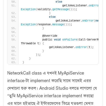
else
                        getJokeListener.
onError
(
ne
Exception
(
validity.
getMessage
()))
;
}
else
                    getJokeListener.
onError
(
new
Exception
(
response.
message
()))
;
}
            @Override
            public 
void
onFailure
(
Call
<
ServerRespo
Throwable t
)
{
                getJokeListener.
onError
(
t
)
;
}
})
;
}
}
NetworkCall class এ যখনই MyApiService
interface-টা implement করেছি সাথে সাথেই এরর
দেখানো শুরু করল। Android Studio বলতে লাগলো যে
“তুমি MyApiService interface implement করছো
এর মানে হইতাছে ঐ ইন্টারফেসের ভিত্রে যতগুলা মেথড