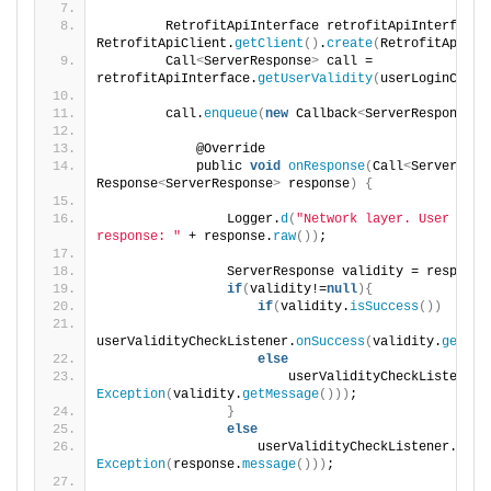
        RetrofitApiInterface retrofitApiInterface =
RetrofitApiClient.
getClient
()
.
create
(
RetrofitApiInt
        Call
<
ServerResponse
>
 call = 
retrofitApiInterface.
getUserValidity
(
userLoginCrede
        call.
enqueue
(
new
 Callback
<
ServerResponse
>(
            @Override
            public 
void
onResponse
(
Call
<
ServerResp
Response
<
ServerResponse
>
 response
)
{
                Logger.
d
(
"Network layer. User valid
response: "
 + response.
raw
())
;
                ServerResponse validity = response
if
(
validity!=
null
){
if
(
validity.
isSuccess
())
userValidityCheckListener.
onSuccess
(
validity.
getMes
else
                        userValidityCheckListener.
Exception
(
validity.
getMessage
()))
;
}
else
                    userValidityCheckListener.
onEr
Exception
(
response.
message
()))
;