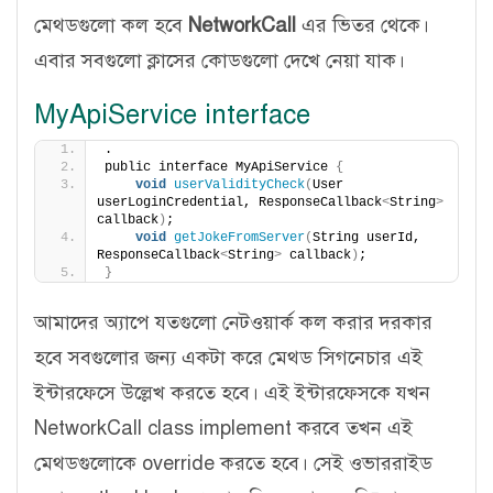
মেথডগুলো কল হবে
NetworkCall
এর ভিতর থেকে।
এবার সবগুলো ক্লাসের কোডগুলো দেখে নেয়া যাক।
MyApiService interface
.
public interface MyApiService 
{
void
userValidityCheck
(
User 
userLoginCredential, ResponseCallback
<
String
>
callback
)
;
void
getJokeFromServer
(
String userId, 
ResponseCallback
<
String
>
 callback
)
;
}
আমাদের অ্যাপে যতগুলো নেটওয়ার্ক কল করার দরকার
হবে সবগুলোর জন্য একটা করে মেথড সিগনেচার এই
ইন্টারফেসে উল্লেখ করতে হবে। এই ইন্টারফেসকে যখন
NetworkCall class implement করবে তখন এই
মেথডগুলোকে override করতে হবে। সেই ওভাররাইড