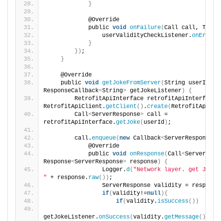
}
            @Override
            public 
void
onFailure
(
Call call, Throw
                userValidityCheckListener.
onError
(
}
})
;
}
    @Override
    public 
void
getJokeFromServer
(
String userId, fi
ResponseCallback
<
String
>
 getJokeListener
)
{
        RetrofitApiInterface retrofitApiInterface =
RetrofitApiClient.
getClient
()
.
create
(
RetrofitApiInt
        Call
<
ServerResponse
>
 call = 
retrofitApiInterface.
getJoke
(
userId
)
;
        call.
enqueue
(
new
 Callback
<
ServerResponse
>(
            @Override
            public 
void
onResponse
(
Call
<
ServerResp
Response
<
ServerResponse
>
 response
)
{
                Logger.
d
(
"Network layer. get Joke R
"
 + response.
raw
())
;
                ServerResponse validity = response
if
(
validity!=
null
){
if
(
validity.
isSuccess
())
getJokeListener.
onSuccess
(
validity.
getMessage
())
;