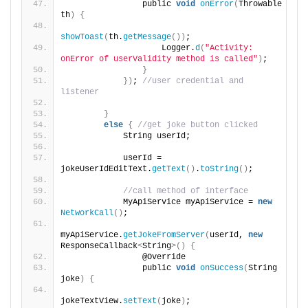
                public 
void
onError
(
Throwable 
th
)
{
showToast
(
th.
getMessage
())
;
                    Logger.
d
(
"Activity: 
onError of userValidity method is called"
)
;
}
})
; 
//user credential and 
listener
}
else
{
//get joke button clicked
            String userId;
            userId = 
jokeUserIdEditText.
getText
()
.
toString
()
;
//call method of interface
            MyApiService myApiService = 
new
NetworkCall
()
;
myApiService.
getJokeFromServer
(
userId, 
new
ResponseCallback
<
String
>()
{
                @Override
                public 
void
onSuccess
(
String 
joke
)
{
jokeTextView.
setText
(
joke
)
;