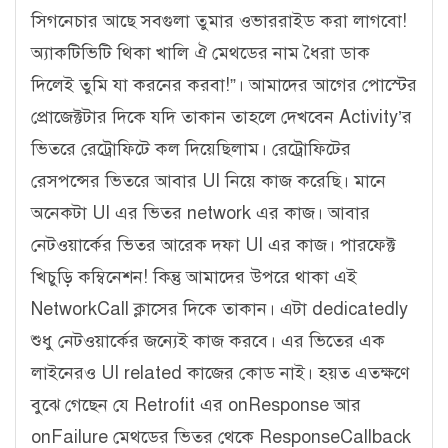
সিগনেচার আছে সবগুলা তুমার ওভাররাইড করা লাগবো!
অ্যাকটিভিটি থিকা খালি ঐ মেথডের নাম ধৈরা ডাক
দিলেই তুমি যা করনের করবা!”। আমাদের আগের পোস্টের
প্রোজেক্টটার দিকে যদি তাকান তাহলে দেখবেন Activity’র
ভিতরে রেট্রোফিটে কল দিয়েছিলাম। রেট্রোফিটের
রেসপন্সের ভিতরে আবার UI নিয়ে কাজ করেছি। মানে
অনেকটা UI এর ভিতর network এর কাজ। আবার
নেটওয়ার্কের ভিতর আরেক দফা UI এর কাজ। পারফেক্ট
খিচুড়ি কম্বিনেশন! কিন্তু আমাদের উপরে থাকা এই
NetworkCall ক্লাসের দিকে তাকান। এটা dedicatedly
শুধু নেটওয়ার্কের জন্যেই কাজ করবে। এর ভিতের এক
লাইনেরও UI related কাজের কোড নাই। হয়ত এতক্ষণে
বুঝে গেছেন যে Retrofit এর onResponse আর
onFailure মেথডের ভিতর থেকে ResponseCallback