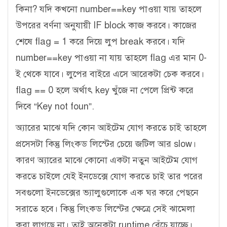
কিনা? যদি কখনো number==key পাওয়া যায় তাহলে
উপরের বর্ণনা অনুযায়ী IF block কাজ করবে। কাজের
শেষে flag = 1 করে দিয়ে লুপ break করবে। যদি
number==key পাওয়া না যায় তাহলে flag এর মান 0-
ই থেকে যাবে। লুপের বাইরে এসে আরেকটা চেক করবে।
flag == 0 হলে অর্থাৎ key খুঁজে না পেলে প্রিন্ট করে
দিবে “Key not foun”.
অ্যারের মাঝে যদি কোন আইটেম যোগ করতে চাই তাহলে
প্রসেসটা কিন্তু লিংকড লিস্টের চেয়ে জটিল আর slow।
কারণ অ্যারের মাঝে কোনো একটা নতুন আইটেম যোগ
করতে চাইলে যেই ইনডেক্সে যোগ করতে চাই তার পরের
সবগুলো ইনডেক্সের ভ্যালুগুলোকে এক ঘর করে পেছনে
সরাতে হবে। কিন্তু লিংকড লিস্টের ক্ষেত্রে সেই ঝামেলা
করা লাগছে না। তাই অনেকটা runtime বেঁচে যাচ্ছে।