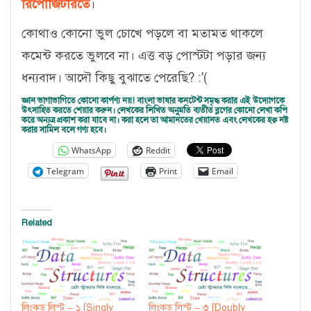
রিপোজিটরিতে
।
কোথাও কোনো ভুল চোখে পড়লে বা মতামত থাকলে
কমেন্ট করতে ভুলবে না। এত্ত বড় পোস্টটা পড়ার জন্য
ধন্যবাদ। আদৌ কিছু বুঝাতে পেরেছি? :'(
জ্ঞান ভাগাভাগিতে কোনো কার্পণ্য নয়! বাংলা ভাষার কনটেন্ট সমৃদ্ধ করার এই উদ্যোগকে
উৎসাহিত করতে শেয়ার করুন। লেখকের লিখিত অনুমতি ব্যতীত ব্লগের কোনো লেখা কপি
করে অন্যত্র প্রকাশ করা যাবে না। করা হলে তা আমানতের খেয়ানত এবং লেখকের হক্ব নষ্ট
করার সামিল বলে গণ্য হবে।
WhatsApp
Reddit
Telegram
Print
Email
Related
লিংকড লিস্ট – ১ [Singly
লিংকড লিস্ট – ৩ [Doubly