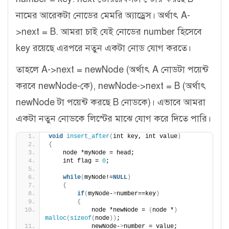
নামের আরেকটা নোডের মেমরি অ্যাড্রেস। অর্থাৎ A-
>next = B. আমরা চাই যেই নোডের number হিসেবে
key রয়েছে এরপরে নতুন একটা নোড যোগ করতে।
তাহলে A->next = newNode (অর্থাৎ A নোডটা পয়েন্ট
করবে newNode-কে), newNode->next = B (অর্থাৎ
newNode টা পয়েন্ট করছে B নোডকে)। এভাবে আমরা
একটা নতুন নোডকে লিস্টের মাঝে যোগ করে দিতে পারি।
void
insert_after
(
int key, int value
)
{
    node *myNode = head;
    int flag = 
0
;
while
(
myNode!=
NULL
)
{
if
(
myNode-
>
number==key
)
{
            node *newNode = 
(
node *
)
malloc
(
sizeof
(
node
))
;
            newNode-
>
number = value;