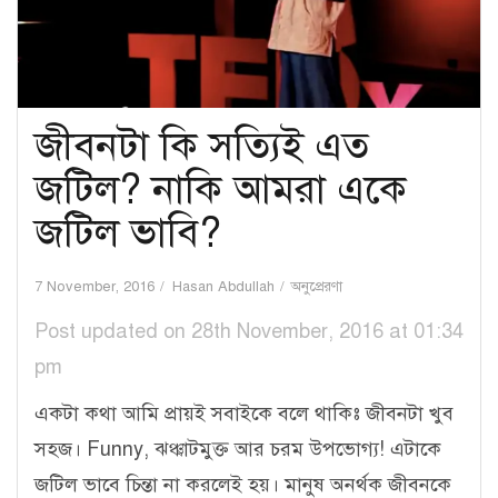
জীবনটা কি সত্যিই এত
জটিল? নাকি আমরা একে
জটিল ভাবি?
7 November, 2016
Hasan Abdullah
অনুপ্রেরণা
Post updated on 28th November, 2016 at 01:34
pm
একটা কথা আমি প্রায়ই সবাইকে বলে থাকিঃ জীবনটা খুব
সহজ। Funny, ঝঞ্ঝাটমুক্ত আর চরম উপভোগ্য! এটাকে
জটিল ভাবে চিন্তা না করলেই হয়। মানুষ অনর্থক জীবনকে