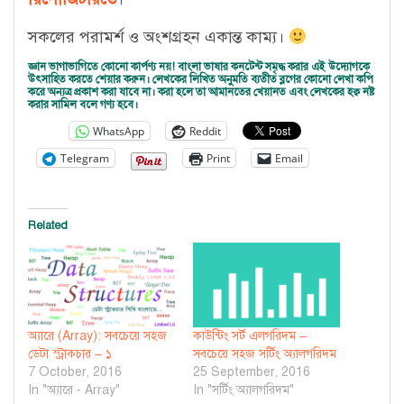
সকলের পরামর্শ ও অংশগ্রহন একান্ত কাম্য।
জ্ঞান ভাগাভাগিতে কোনো কার্পণ্য নয়! বাংলা ভাষার কনটেন্ট সমৃদ্ধ করার এই উদ্যোগকে
উৎসাহিত করতে শেয়ার করুন। লেখকের লিখিত অনুমতি ব্যতীত ব্লগের কোনো লেখা কপি
করে অন্যত্র প্রকাশ করা যাবে না। করা হলে তা আমানতের খেয়ানত এবং লেখকের হক্ব নষ্ট
করার সামিল বলে গণ্য হবে।
WhatsApp
Reddit
Telegram
Print
Email
Related
অ্যারে (Array): সবচেয়ে সহজ
কাউন্টিং সর্ট এলগরিদম –
ডেটা স্ট্রাকচার – ১
সবচেয়ে সহজ সর্টিং অ্যালগরিদম
7 October, 2016
25 September, 2016
In "অ্যারে - Array"
In "সর্টিং অ্যালগরিদম"