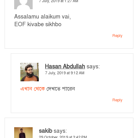
7 July, 2019 at 1:27 AM
Assalamu alaikum vai,
EOF kivabe sikhbo
Reply
Hasan Abdullah
says:
7 July, 2019 at 9:12 AM
এখান থেকে
দেখতে পারেন
Reply
sakib
says:
29 October, 2019 at 3:42 PM