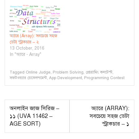
অ্যারে (Array): সবচেয়ে সহজ
ডেটা স্ট্রাকচার – ২
13 October, 2016
In "অ্যারে - Array"
Tagged
Online Judge
,
Problem Solving
,
প্রোগ্রামিং কনটেস্ট
,
সফটওয়্যার ডেভেলপমেন্ট
,
App Development
,
Programming Contest
Post
অনলাইন জাজ সিরিজ –
অ্যারে (ARRAY):
navigation
১১ (UVA 11462 –
সবচেয়ে সহজ ডেটা
AGE SORT)
স্ট্রাকচার – ১