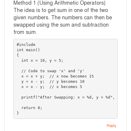
Method 1 (Using Arithmetic Operators)
The idea is to get sum in one of the two
given numbers. The numbers can then be
swapped using the sum and subtraction
from sum.
#include 

int main()

{

  int x = 10, y = 5;

  // Code to swap 'x' and 'y'

  x = x + y;  // x now becomes 15

  y = x - y;  // y becomes 10

  x = x - y;  // x becomes 5

  printf("After Swapping: x = %d, y = %d", x, y);
  return 0;

}
Reply