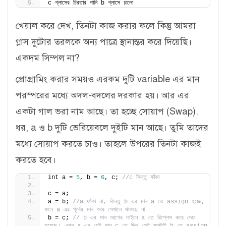
c গ্লাসের চিরতার পানি b গ্লাসে ঢালো
খেয়াল করে দেখ, তিনটা কাজ করার ফলে কিন্তু আমরা
গ্লাস দুটোর তরলকে অন্য পাত্রে স্থানান্তর করে দিয়েছি।
একদম সিম্পল না?
প্রোগ্রামিং করার সময়ও এরকম দুটি variable এর মান
পরস্পরের মধ্যে অদল-বদলের দরকার হয়। আর এর
একটা গাল ভরা নাম আছে। তা হচ্ছে সোয়াপ (Swap).
ধর, a ও b দুটি ভেরিয়েবলে দুইটি মান আছে। তুমি তাদের
মধ্যে সোয়াপ করতে চাও। তাহলে উপরের তিনটা কাজই
করতে হবে।
int a = 
5
, b = 
6
, c; 
//c কিন্তু ফাঁকা 
c = a;
a = b; 
//a ফাঁকা না, কিন্তু b এর মান a তে assign হচ্ছে, 
ফলে a এর পূর্বের মান আর সেখানে থাকছে না
b = c; 
// b এর মান আগের লাইনে a তে রিপ্লেস করে দেয়া 