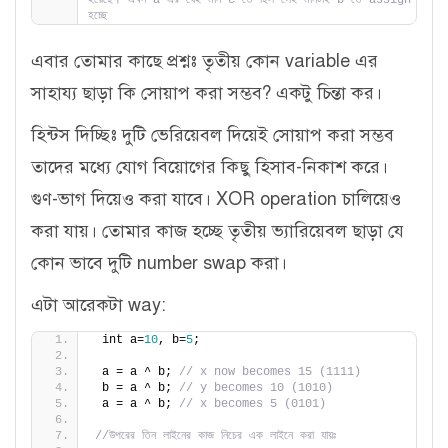
হয়েছে। এখন a এর যেই মান c তে ছিল সেই মানটাই b তে assign 
হচ্ছে
এবার তোমার কাছে প্রশ্নঃ তৃতীয় কোন variable এর
সাহায্য ছাড়া কি সোয়াপ করা সম্ভব? একটু চিন্তা কর।
হিন্টস দিচ্ছিঃ দুটি ভেরিয়েবল দিয়েই সোয়াপ করা সম্ভব
তাদের মধ্যে যোগ বিয়োগের কিছু হিসাব-নিকাশ করে।
গুণ-ভাগ দিয়েও করা যাবে। XOR operation চালিয়েও
করা যায়। তোমার কাজ হচ্ছে তৃতীয় ভ্যারিয়েবল ছাড়া যে
কোন ভাবে দুটি number swap করা।
এটা আরেকটা way:
 int a=
10
, b=
5
;
 a = a ^ b; 
// x now becomes 15 (1111)
 b = a ^ b; 
// y becomes 10 (1010)
 a = a ^ b; 
// x becomes 5 (0101)
//উপরের তিন লাইনের কাজ নিচের এক লাইনে করা যায়ঃ