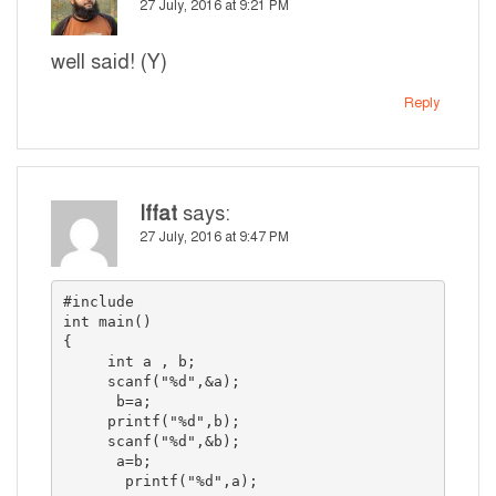
27 July, 2016 at 9:21 PM
well said! (Y)
Reply
Iffat
says:
27 July, 2016 at 9:47 PM
#include

int main()

{ 

     int a , b;

     scanf("%d",&a);

      b=a;

     printf("%d",b);

     scanf("%d",&b);

      a=b;

       printf("%d",a);
