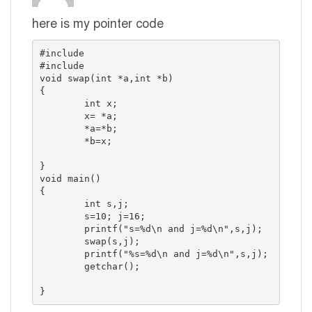
here is my pointer code
#include

#include

void swap(int *a,int *b)

{

	int x;

	x= *a;

	*a=*b;

	*b=x;

}

void main()

{

	int s,j;

	s=10; j=16;

	printf("s=%d\n and j=%d\n",s,j);

	swap(s,j);

	printf("%s=%d\n and j=%d\n",s,j);

	getchar();

}