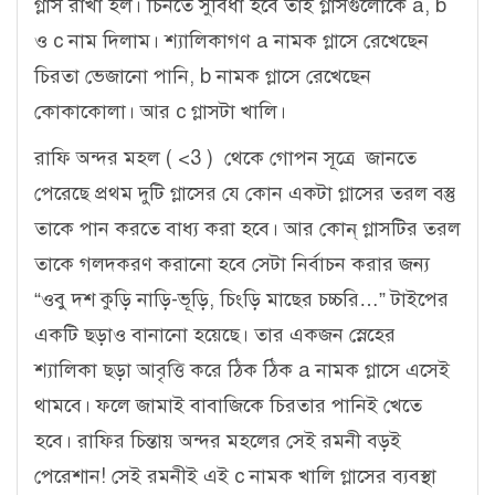
গ্লাস রাখা হল। চিনতে সুবিধা হবে তাই গ্লাসগুলোকে a, b
ও c নাম দিলাম। শ্যালিকাগণ a নামক গ্লাসে রেখেছেন
চিরতা ভেজানো পানি, b নামক গ্লাসে রেখেছেন
কোকাকোলা। আর c গ্লাসটা খালি।
রাফি অন্দর মহল ( <3 ) থেকে গোপন সূত্রে জানতে
পেরেছে প্রথম দুটি গ্লাসের যে কোন একটা গ্লাসের তরল বস্তু
তাকে পান করতে বাধ্য করা হবে। আর কোন্‌ গ্লাসটির তরল
তাকে গলদকরণ করানো হবে সেটা নির্বাচন করার জন্য
“ওবু দশ কুড়ি নাড়ি-ভূড়ি, চিংড়ি মাছের চচ্চরি…” টাইপের
একটি ছড়াও বানানো হয়েছে। তার একজন স্নেহের
শ্যালিকা ছড়া আবৃত্তি করে ঠিক ঠিক a নামক গ্লাসে এসেই
থামবে। ফলে জামাই বাবাজিকে চিরতার পানিই খেতে
হবে। রাফির চিন্তায় অন্দর মহলের সেই রমনী বড়ই
পেরেশান! সেই রমনীই এই c নামক খালি গ্লাসের ব্যবস্থা