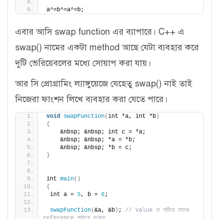
a^=b^=a^=b;
এবার আসি swap function এর ব্যাপারে। C++ এ
swap() নামের একটা method আছে যেটা ব্যবহার করে
দুটি ভেরিয়েবলের মধ্যে সোয়াপ করা যায়।
আর সি প্রোগ্রামিং ল্যাঙ্গুয়েজে যেহেতু swap() নাই তাই
নিজেরা ফাংশন লিখে ব্যবহার করা যেতে পারে।
void
swapFunction
(
int *a, int *b
)
{
    &nbsp; &nbsp; int c = *a;
    &nbsp; &nbsp; *a = *b;
    &nbsp; &nbsp; *b = c;
}
int 
main
()
{
 int a = 
5
, b = 
6
;
swapFunction
(
&a, &b
)
; 
// value না পাঠিয়ে তাদের 
reference পাঠানো হয়েছে