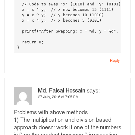
  // Code to swap 'x' (1010) and 'y' (0101)

  x = x ^ y;  // x now becomes 15 (1111)

  y = x ^ y;  // y becomes 10 (1010)

  x = x ^ y;  // x becomes 5 (0101)

  printf("After Swapping: x = %d, y = %d", x, y);
  return 0;

}
Reply
Md. Faisal Hossain
says:
27 July, 2016 at 7:05 PM
Problems with above methods
1) The multiplication and division based
approach doesn’ work if one of the numbers