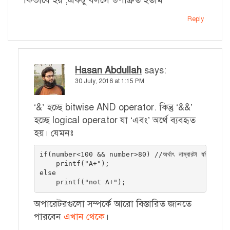
Reply
Hasan Abdullah
says:
30 July, 2016 at 1:15 PM
‘&’ হচ্ছে bitwise AND operator. কিন্তু ‘&&’
হচ্ছে logical operator যা ‘এবং’ অর্থে ব্যবহৃত
হয়। যেমনঃ
if(number<100 && number>80) //অর্থাৎ নাম্বারটা যদি ১০০ এর চ
    printf("A+");

else

    printf("not A+");
অপারেটরগুলো সম্পর্কে আরো বিস্তারিত জানতে
পারবেন
এখান থেকে
।