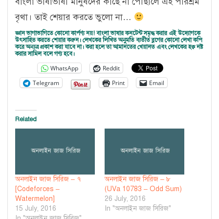
বাংলা ভাষাভাষী মানুষদের কাছে না পৌঁছালে এই পরিশ্রম
বৃথা। তাই শেয়ার করতে ভুলো না…
জ্ঞান ভাগাভাগিতে কোনো কার্পণ্য নয়! বাংলা ভাষার কনটেন্ট সমৃদ্ধ করার এই উদ্যোগকে
উৎসাহিত করতে শেয়ার করুন। লেখকের লিখিত অনুমতি ব্যতীত ব্লগের কোনো লেখা কপি
করে অন্যত্র প্রকাশ করা যাবে না। করা হলে তা আমানতের খেয়ানত এবং লেখকের হক্ব নষ্ট
করার সামিল বলে গণ্য হবে।
WhatsApp
Reddit
Telegram
Print
Email
Related
অনলাইন জাজ সিরিজ – ৭
অনলাইন জাজ সিরিজ – ৮
[Codeforces –
(UVa 10783 – Odd Sum)
Watermelon]
26 July, 2016
15 July, 2016
In "অনলাইন জাজ সিরিজ"
In "অনলাইন জাজ সিরিজ"