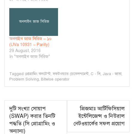
অনলাইন জাজ সিরিজ – ১০
(UVa 10931 – Parity)
29 August, 2016
In "অনলাইন জাজ সিরিজ"
Tagged
প্রোগ্রামিং কনটেস্ট
,
সফটওয়্যার ডেভেলপমেন্ট
,
C - সি
,
Java - জাভা
,
Problem Solving
,
Bitwise operator
Post
দুটি সংখ্যা সোয়াপ
প্রিজমাঃ আর্টিফিসিয়াল
navigation
(SWAP) করার তিনটি
ইন্টেলিজেন্স ও নিউরাল
পদ্ধতি (সি প্রোগ্রামিং ও
নেটওয়ার্কের সফল প্রয়োগ
অন্যান্য)