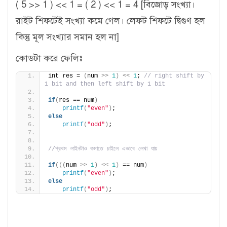
( 5 >> 1 ) << 1 = ( 2 ) << 1 = 4 [বিজোড় সংখ্যা।
রাইট শিফটেই সংখ্যা কমে গেল। লেফট শিফটে দ্বিগুণ হল
কিন্তু মূল সংখ্যার সমান হল না]
কোডটা করে ফেলিঃ
int res = 
(
num 
>>
1
)
<<
1
; 
// right shift by 
1 bit and then left shift by 1 bit
if
(
res == num
)
printf
(
"even"
)
;
else
printf
(
"odd"
)
;
//প্রথম লাইনটাও কমাতে চাইলে এভাবে লেখা যায় 
if
(((
num 
>>
1
)
<<
1
)
 == num
)
printf
(
"even"
)
;
else
printf
(
"odd"
)
;