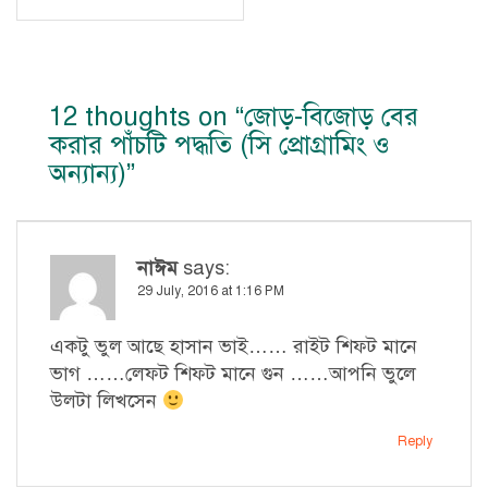
12 thoughts on “
জোড়-বিজোড় বের
করার পাঁচটি পদ্ধতি (সি প্রোগ্রামিং ও
অন্যান্য)
”
নাঈম
says:
29 July, 2016 at 1:16 PM
একটু ভুল আছে হাসান ভাই…… রাইট শিফট মানে
ভাগ ……লেফট শিফট মানে গুন ……আপনি ভুলে
উলটা লিখসেন
Reply