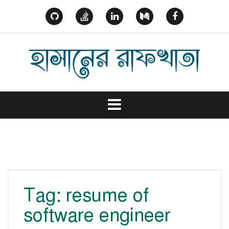
Skip
to
GitHub
StackOverflow
Linked
Medium
Facebook
content
In
Tag:
resume of
software engineer