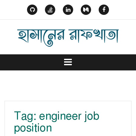
Skip
to
GitHub
StackOverflow
Linked
Medium
Facebook
content
In
Tag:
engineer job
position