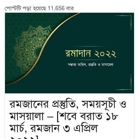
পোস্টটি পড়া হয়েছে 11,656 বার
রমজানের প্রস্তুতি, সময়সূচী ও
মাসয়ালা – [শবে বরাত ১৮
মার্চ, রমজান ৩ এপ্রিল