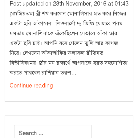
Post updated on 28th November, 2016 at 01:43
pmপ্রিয়তমা স্ত্রী শখ করলেন মোনালিসার মত করে নিজের
একটা ছবি আঁকাবেন। লিওনার্দো দ্য ভিঞ্চি যেভাবে পরম
মমতায় মোনালিসাকে এঁকেছিলেন সেভাবে আঁকা তার
একটা ছবি চাই। আপনি বসে গেলেন তুলি আর কাগজ
নিয়ে। দেখলেন আঁকাআঁকির ফলাফল রীতিমত
বিভীষিকাময়! স্ত্রীর মন রক্ষার্থে আপনাকে হয়ত সহযোগিতা
করতে পারবেন রাশিয়ান তরুণ…
প্রিজমাঃ
Continue reading
আর্টিফিসিয়াল
ইন্টেলিজেন্স
ও
নিউরাল
Search
নেটওয়ার্কের
for: