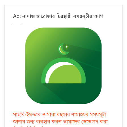
Ad: নামাজ ও রোজার চিরস্থায়ী সময়সূচীর অ্যাপ
সাহরি-ইফতার ও সারা বছরের নামাজের সময়সূচী
জানার জন্য ব্যবহার করুন আমাদের ডেভেলপ করা