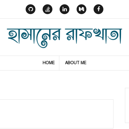
GitHub
StackOverflow
Linked
Medium
Facebook
In
HOME
ABOUT ME