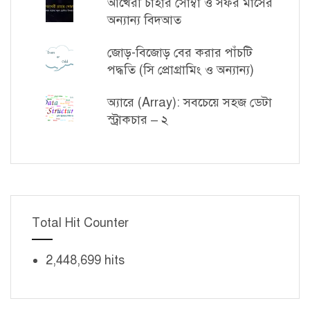
আখেরী চাহার সোম্বা ও সফর মাসের
অন্যান্য বিদআত
জোড়-বিজোড় বের করার পাঁচটি
পদ্ধতি (সি প্রোগ্রামিং ও অন্যান্য)
অ্যারে (Array): সবচেয়ে সহজ ডেটা
স্ট্রাকচার – ২
Total Hit Counter
2,448,699 hits