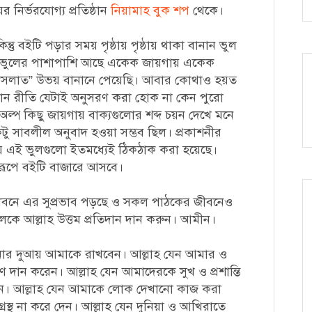
নির্ভরযোগ্য প্রতিষ্ঠান
নিয়ামাহ বুক শপ
থেকে।
তু বইটি পড়ার সময় পৃষ্ঠায় পৃষ্ঠায় থাকা বানান ভুল
ান ভুলের পাশাপাশি আছে একেক জায়গায় একেক
ত”, “সলাত” উভয় বানানে পেয়েছি। আবার কোথাও হয়ত
ান রীতি যেটাই অনুসরণ করা হোক না কেন পুরো
্প কিছু জায়গায় বাক্যগুলোর শব্দ চয়ন দেখে মনে
কটু সাবলীল অনুবাদ হওয়া সম্ভব ছিল। প্রকাশনীর
ে যে এই ভুলগুলো ইতমধ্যেই ঠিকঠাক করা হয়েছে।
 রূপে বইটি বাজারে আসবে।
জীবনে এর সুপ্রভাব পড়ছে ও সকল পাঠকের জীবনেও
কলকে আল্লাহ উত্তম প্রতিদান দান করুন। আমীন।
ার দুআয় আমাকে রাখবেন। আল্লাহ যেন আমার ও
দান করেন। আল্লাহ যেন আমাদেরকে সুখ ও প্রশান্তি
েন। আল্লাহ যেন আমাকে লোক দেখানো কাজ করা
স্থ না করে দেন। আল্লাহ যেন দুনিয়া ও আখিরাতে