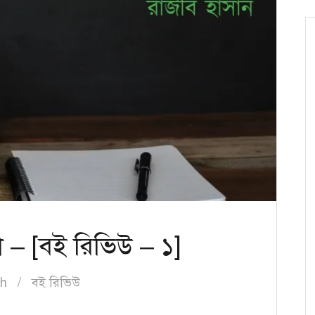
ো – [বই রিভিউ – ১]
ah
বই রিভিউ