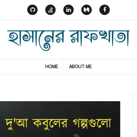
GitHub
StackOverflow
Linked
Medium
Facebook
In
HOME
ABOUT ME