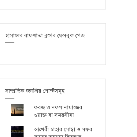
হাসানের রাফখাতা ব্লগের ফেসবুক পেজ
সাম্প্রতিক জনপ্রিয় পোস্টসমূহ
ফরজ ও নফল নামাজের
ওয়াক্ত বা সময়সীমা
আখেরী চাহার সোম্বা ও সফর