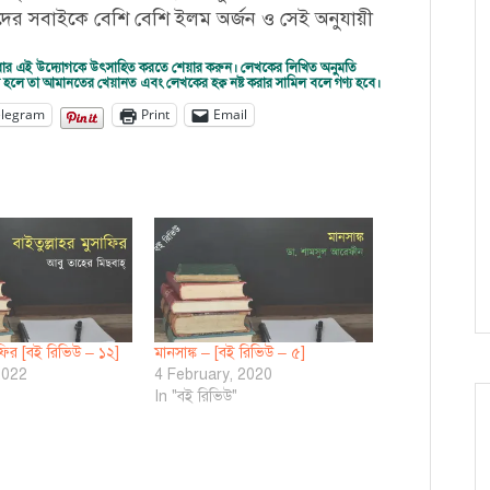
ের সবাইকে বেশি বেশি ইলম অর্জন ও সেই অনুযায়ী
দ্ধ করার এই উদ্যোগকে উৎসাহিত করতে শেয়ার করুন। লেখকের লিখিত অনুমতি
করা হলে তা আমানতের খেয়ানত এবং লেখকের হক্ব নষ্ট করার সামিল বলে গণ্য হবে।
elegram
Print
Email
সাফির [বই রিভিউ – ১২]
মানসাঙ্ক – [বই রিভিউ – ৫]
2022
4 February, 2020
In "বই রিভিউ"